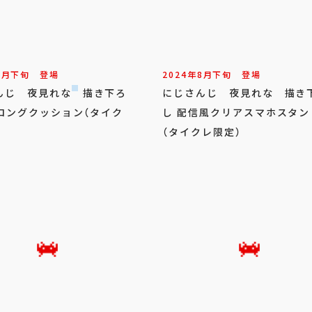
8
月
下旬
登場
2024年
8
月
下旬
登場
んじ 夜見れな 描き下ろ
にじさんじ 夜見れな 描き
Gロングクッション（タイク
し 配信風クリアスマホスタン
（タイクレ限定）