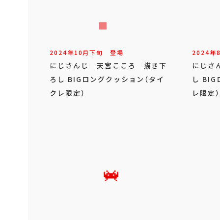
2024年
10
月
下旬
登場
2024年
にじさんじ 天宮こころ 描き下
にじさ
ろし BIGロングクッション（タイ
し BI
クレ限定）
レ限定）