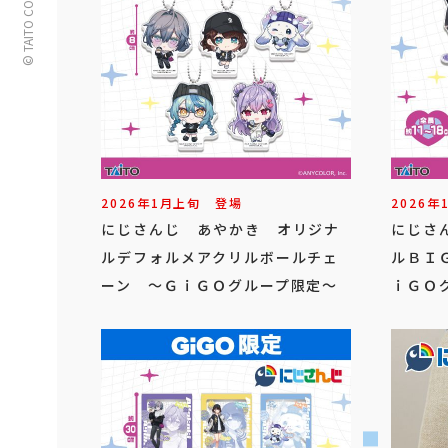
© TAITO CORPORATION
2026年
1
月
上旬
登場
2026年
にじさんじ あやかき オリジナ
にじさ
ルデフォルメアクリルボールチェ
ルＢＩ
ーン ～ＧｉＧＯグループ限定～
ｉＧＯ