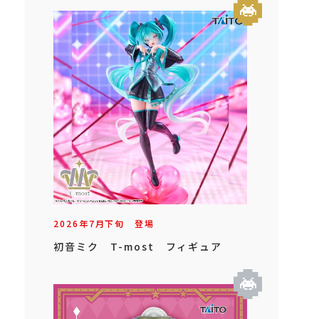
2026年
7
月
下旬
登場
初音ミク T-most フィギュア