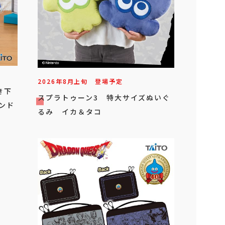
2026年
8
月
上旬
登場予定
き下
スプラトゥーン3 特大サイズぬいぐ
ンド
るみ イカ＆タコ