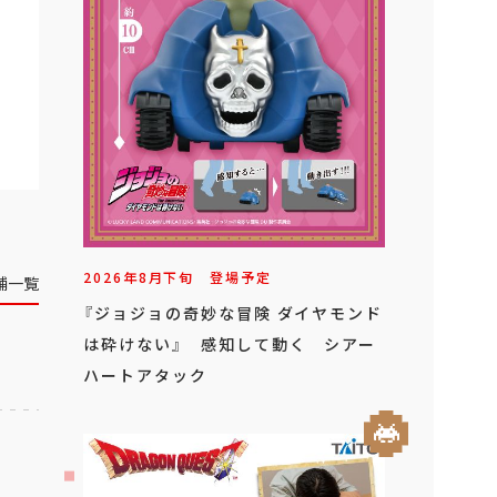
2026年
8
月
下旬
登場予定
舗一覧
『ジョジョの奇妙な冒険 ダイヤモンド
は砕けない』 感知して動く シアー
ハートアタック