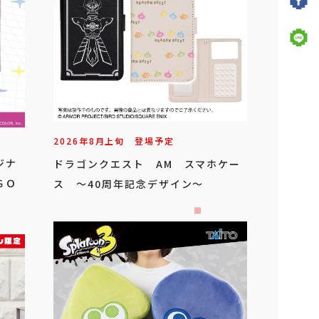
2026年
8
月
上旬
登場予定
ジナ
ドラゴンクエスト AM スマホケー
ＧＯ
ス ～40周年記念デザイン～