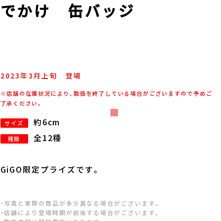
おでかけ 缶バッジ
2023年
3
月
上旬
登場
※店舗の在庫状況により、取扱を終了している場合がございますので予めご
了承ください。
約6cm
サイズ
全12種
種類
GiGO限定プライズです。
・写真と実際の商品が多少異なる場合がございます。
・店舗により登場時期が前後する場合がございます。