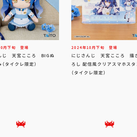
10
月
下旬
登場
2024年
10
月
下旬
登場
んじ 天宮こころ BIGぬ
にじさんじ 天宮こころ 描
み（タイクレ限定）
ろし 配信風クリアスマホスタ
（タイクレ限定）