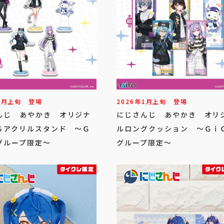
1
月
上旬
登場
2026年
1
月
上旬
登場
んじ あやかき オリジナ
にじさんじ あやかき オリ
Ｇアクリルスタンド ～Ｇ
ルロングクッション ～Ｇｉ
グループ限定～
グループ限定～