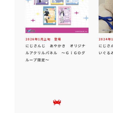
2026年
1
月
上旬
登場
2024年
にじさんじ あやかき オリジナ
にじさ
ルアクリルパネル ～ＧｉＧＯグ
いぐる
ループ限定～