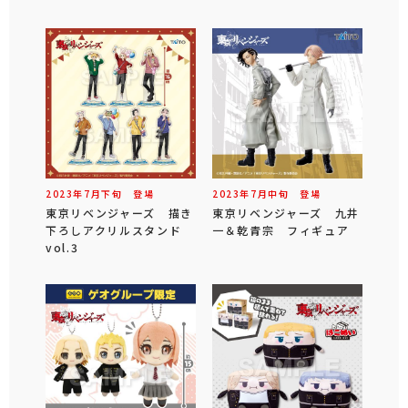
2023年
7
月
下旬
登場
2023年
7
月
中旬
登場
東京リベンジャーズ 描き
東京リベンジャーズ 九井
下ろしアクリルスタンド
一＆乾青宗 フィギュア
vol.3