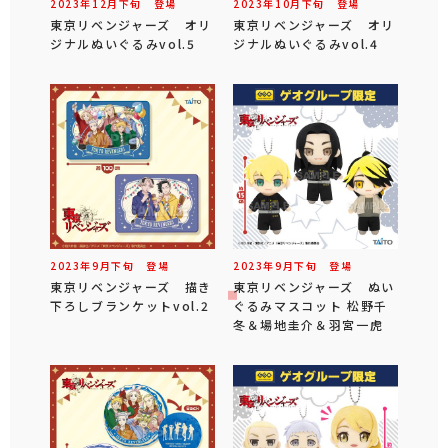
2023年
12
月
下旬
登場
2023年
10
月
下旬
登場
東京リベンジャーズ オリ
東京リベンジャーズ オリ
ジナルぬいぐるみvol.5
ジナルぬいぐるみvol.4
2023年
9
月
下旬
登場
2023年
9
月
下旬
登場
東京リベンジャーズ 描き
東京リベンジャーズ ぬい
下ろしブランケットvol.2
ぐるみマスコット 松野千
冬＆場地圭介＆羽宮一虎