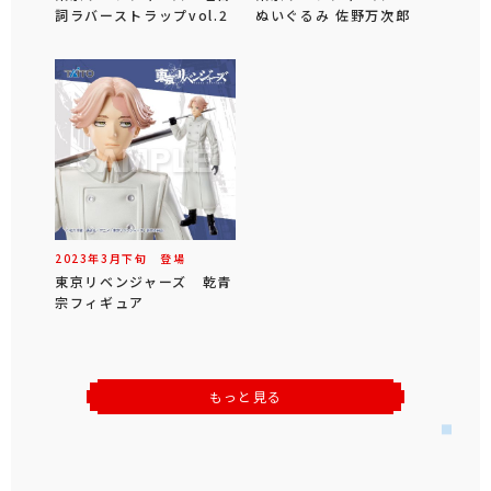
詞ラバーストラップvol.2
ぬいぐるみ 佐野万次郎
2023年
3
月
下旬
登場
東京リベンジャーズ 乾青
宗フィギュア
もっと見る