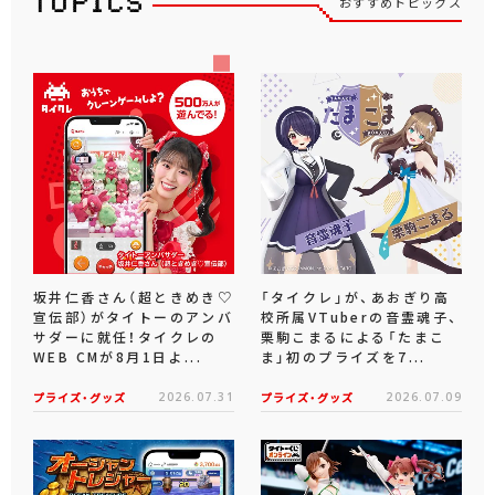
おすすめトピックス
坂井仁香さん（超ときめき♡
「タイクレ」が、あおぎり高
宣伝部）がタイトーのアンバ
校所属VTuberの音霊魂子、
サダーに就任！タイクレの
栗駒こまるによる「たまこ
WEB CMが8月1日よ...
ま」初のプライズを7...
プライズ・グッズ
2026.07.31
プライズ・グッズ
2026.07.09