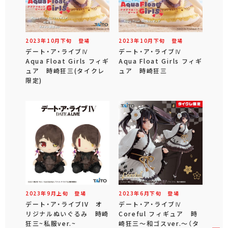
2023年
10
月
下旬
登場
2023年
10
月
下旬
登場
デート・ア・ライブⅣ
デート・ア・ライブⅣ
Aqua Float Girls フィギ
Aqua Float Girls フィギ
ュア 時崎狂三(タイクレ
ュア 時崎狂三
限定)
2023年
9
月
上旬
登場
2023年
6
月
下旬
登場
デート・ア・ライブIV オ
デート・ア・ライブⅣ
リジナルぬいぐるみ 時崎
Coreful フィギュア 時
狂三~私服ver.~
崎狂三～和ゴスver.～（タ