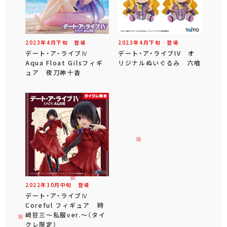
2023年
4
月
下旬
登場
2023年
4
月
下旬
登場
デート・ア・ライブⅣ
デート・ア・ライブIV オ
Aqua Float Gilsフィギ
リジナルぬいぐるみ 六喰
ュア 夜刀神十香
2022年
10
月
中旬
登場
デート・ア・ライブⅣ
Coreful フィギュア 時
崎狂三～私服ver.～（タイ
クレ限定）