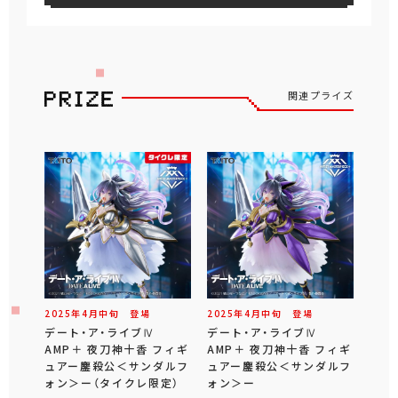
関連プライズ
2025年
4
月
中旬
登場
2025年
4
月
中旬
登場
デート・ア・ライブⅣ
デート・ア・ライブⅣ
AMP＋ 夜刀神十香 フィギ
AMP＋ 夜刀神十香 フィギ
ュアー鏖殺公＜サンダルフ
ュアー鏖殺公＜サンダルフ
ォン＞ー（タイクレ限定）
ォン＞ー