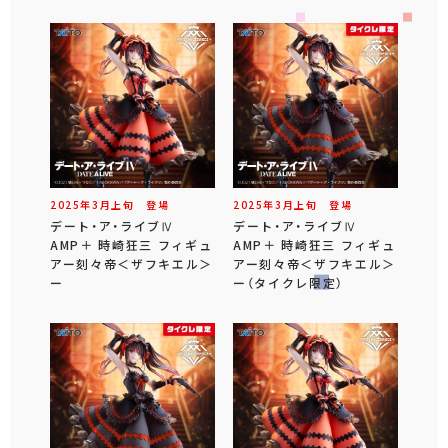
2025年
3
月
上旬
登場
2025年
3
月
上旬
登場
デート・ア・ライブⅣ
デート・ア・ライブⅣ
AMP＋ 時崎狂三 フィギュ
AMP＋ 時崎狂三 フィギュ
アー刻々帝＜ザフキエル＞
アー刻々帝＜ザフキエル＞
ー
ー（タイクレ限定）