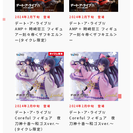
2024年
2
月
下旬
登場
2024年
2
月
下旬
登場
デート・ア・ライブⅣ
デート・ア・ライブⅣ
AMP＋ 時崎狂三 フィギュ
AMP＋ 時崎狂三 フィギュ
アー刻々帝＜ザフキエル＞
アー刻々帝＜ザフキエル＞
ー(タイクレ限定）
ー
2024年
2
月
中旬
登場
2024年
2
月
中旬
登場
デート・ア・ライブⅣ
デート・ア・ライブⅣ
Coreful フィギュア 夜
Coreful フィギュア 夜
刀神十香～和ゴスver.～
刀神十香～和ゴスver.～
(タイクレ限定）