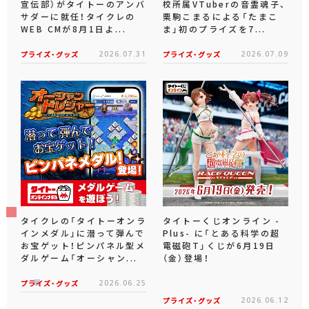
宣伝部）がタイトーのアンバ
校所属VTuberの音霊魂子、
サダーに就任！タイクレの
栗駒こまるによる「たまこ
WEB CMが8月1日よ...
ま」初のプライズを7...
プライズ・グッズ
2026.07.31
プライズ・グッズ
2026.07.09
タイクレの「タイトーオンラ
タイトーくじオンライン -
インメダル」に潜って弾んで
Plus- に「とある科学の超
お宝ゲット！ピンパネル型メ
電磁砲T」くじが6月19日
ダルゲーム「オーシャン...
（金）登場！
プライズ・グッズ
2026.06.25
プライズ・グッズ
2026.06.12