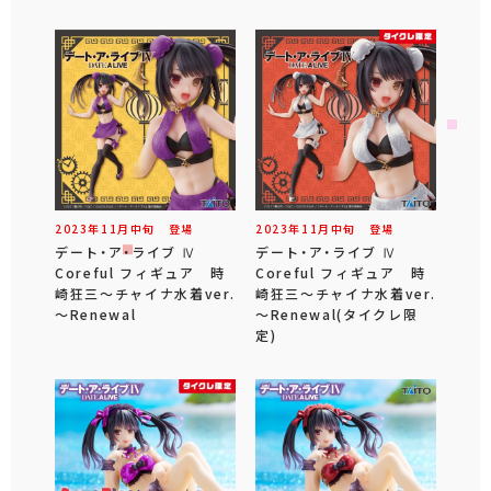
2023年
11
月
中旬
登場
2023年
11
月
中旬
登場
デート・ア・ライブ Ⅳ
デート・ア・ライブ Ⅳ
Coreful フィギュア 時
Coreful フィギュア 時
崎狂三～チャイナ水着ver.
崎狂三～チャイナ水着ver.
～Renewal
～Renewal(タイクレ限
定)