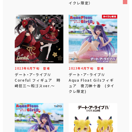
イクレ限定）
2023年
6
月
下旬
登場
2023年
4
月
下旬
登場
デート・ア・ライブⅣ
デート・ア・ライブⅣ
Coreful フィギュア 時
Aqua Float Gilsフィギ
崎狂三～和ゴスver.～
ュア 夜刀神十香 (タイ
クレ限定)