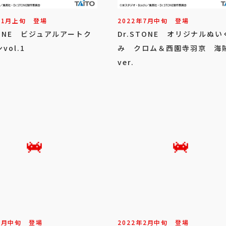
11
月
上旬
登場
2022年
7
月
中旬
登場
TONE ビジュアルアートク
Dr.STONE オリジナルぬい
vol.1
み クロム＆西園寺羽京 海
ver.
5
月
中旬
登場
2022年
2
月
中旬
登場