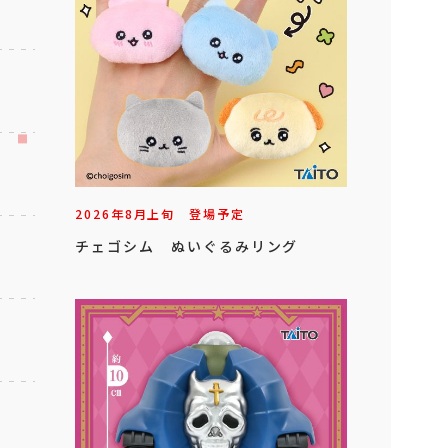
2026年
8
月
上旬
登場予定
チェゴシム ぬいぐるみリング