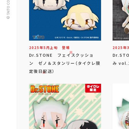
© TAITO CORPORATION
2025年
5
月
上旬
登場
2025年
Dr.STONE フェイスクッショ
Dr.S
ン ゼノ＆スタンリー（タイクレ限
み vo
定後日配送）