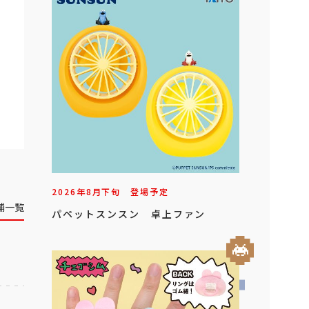
2026年
8
月
下旬
登場予定
舗一覧
パペットスンスン 卓上ファン