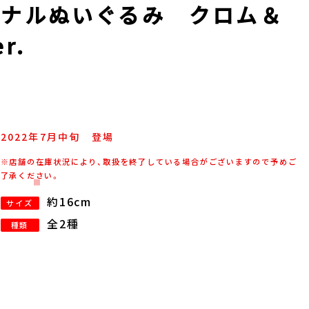
リジナルぬいぐるみ クロム＆
r.
2022年
7
月
中旬
登場
※店舗の在庫状況により、取扱を終了している場合がございますので予めご
了承ください。
約16cm
サイズ
全2種
種類