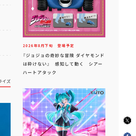
2026年
8
月
下旬
登場予定
『ジョジョの奇妙な冒険 ダイヤモンド
は砕けない』 感知して動く シアー
ハートアタック
ライズ