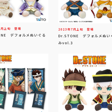
7
月
上旬
登場
2023年
7
月
上旬
登場
TONE デフォルメぬいぐる
Dr.STONE デフォルメぬい
1
みvol.3