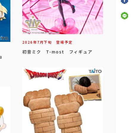
2026年
7
月
下旬
登場予定
初音ミク T-most フィギュア
ョ