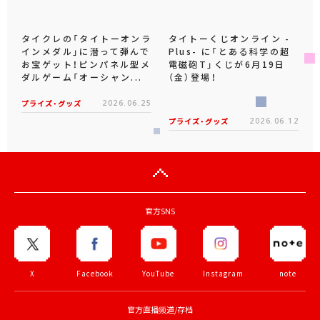
タイクレの「タイトーオンラ
タイトーくじオンライン -
インメダル」に潜って弾んで
Plus- に「とある科学の超
お宝ゲット！ピンパネル型メ
電磁砲T」くじが6月19日
ダルゲーム「オーシャン...
（金）登場！
プライズ・グッズ
2026.06.25
プライズ・グッズ
2026.06.12
官方SNS
X
Facebook
YouTube
Instagram
note
官方直播频道/存档