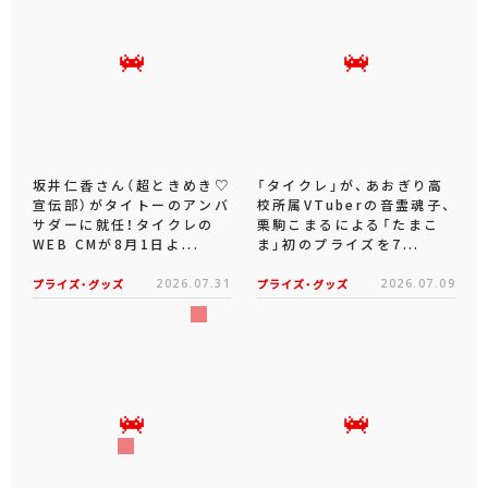
坂井仁香さん（超ときめき♡
「タイクレ」が、あおぎり高
宣伝部）がタイトーのアンバ
校所属VTuberの音霊魂子、
サダーに就任！タイクレの
栗駒こまるによる「たまこ
WEB CMが8月1日よ...
ま」初のプライズを7...
プライズ・グッズ
2026.07.31
プライズ・グッズ
2026.07.09