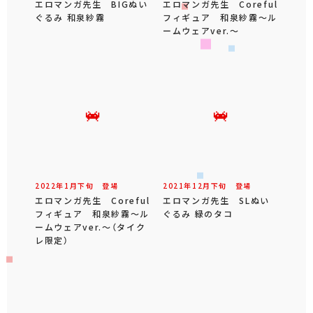
エロマンガ先生 BIGぬい
エロマンガ先生 Coreful
ぐるみ 和泉紗霧
フィギュア 和泉紗霧～ル
ームウェアver.～
2022年
1
月
下旬
登場
2021年
12
月
下旬
登場
エロマンガ先生 Coreful
エロマンガ先生 SLぬい
フィギュア 和泉紗霧～ル
ぐるみ 緑のタコ
ームウェアver.～（タイク
レ限定）