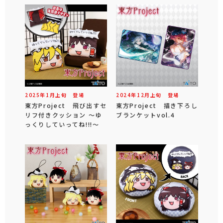
2025年
1
月
上旬
登場
2024年
12
月
上旬
登場
東方Project 飛び出すセ
東方Project 描き下ろし
リフ付きクッション ～ゆ
ブランケットvol.4
っくりしていってね!!!～