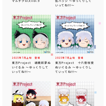
マルチクロスvol.9
缶バッジ ～ゆっくりして
いってね!!!～
2025年
7
月
上旬
登場
2025年
7
月
上旬
登場
東方Project 魂魄妖夢ぬ
東方Project 十六夜咲夜
いぐるみ ～ゆっくりして
ぬいぐるみ ～ゆっくりし
いってね!!!～
ていってね!!!～