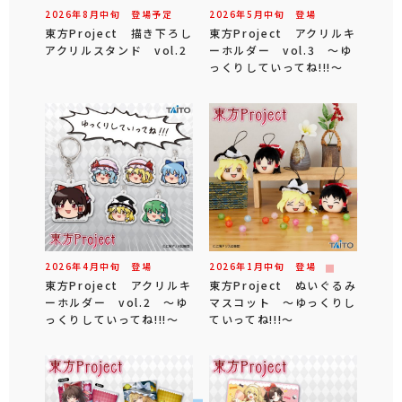
2026年
8
月
中旬
登場予定
2026年
5
月
中旬
登場
東方Project 描き下ろし
東方Project アクリルキ
アクリルスタンド vol.2
ーホルダー vol.3 ～ゆ
っくりしていってね!!!～
2026年
4
月
中旬
登場
2026年
1
月
中旬
登場
東方Project アクリルキ
東方Project ぬいぐるみ
ーホルダー vol.2 ～ゆ
マスコット ～ゆっくりし
っくりしていってね!!!～
ていってね!!!～