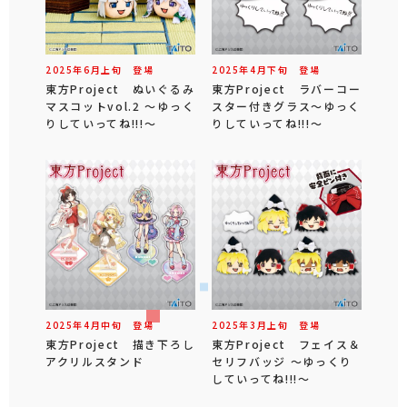
2025年
6
月
上旬
登場
2025年
4
月
下旬
登場
東方Project ぬいぐるみ
東方Project ラバーコー
マスコットvol.2 ～ゆっく
スター付きグラス～ゆっく
りしていってね!!!～
りしていってね!!!～
2025年
4
月
中旬
登場
2025年
3
月
上旬
登場
東方Project 描き下ろし
東方Project フェイス＆
アクリルスタンド
セリフバッジ ～ゆっくり
していってね!!!～