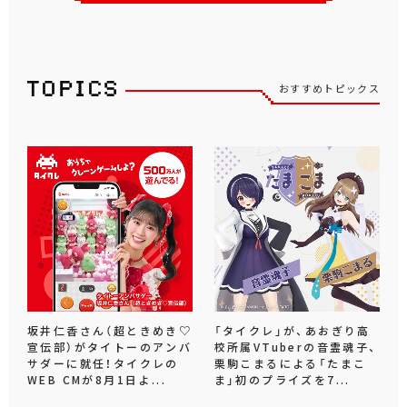
おすすめトピックス
坂井仁香さん（超ときめき♡
「タイクレ」が、あおぎり高
宣伝部）がタイトーのアンバ
校所属VTuberの音霊魂子、
サダーに就任！タイクレの
栗駒こまるによる「たまこ
WEB CMが8月1日よ...
ま」初のプライズを7...