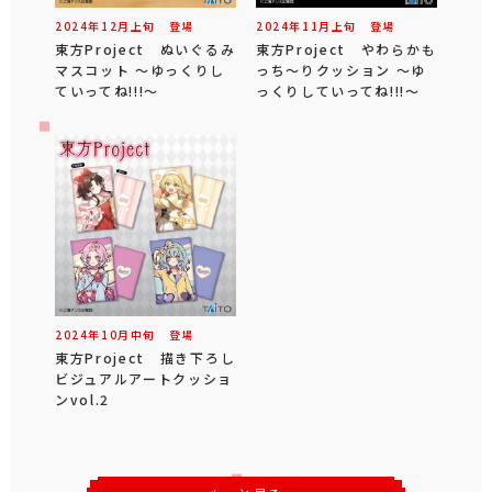
2024年
12
月
上旬
登場
2024年
11
月
上旬
登場
東方Project ぬいぐるみ
東方Project やわらかも
マスコット ～ゆっくりし
っち～りクッション ～ゆ
ていってね!!!～
っくりしていってね!!!～
2024年
10
月
中旬
登場
東方Project 描き下ろし
ビジュアルアートクッショ
ンvol.2