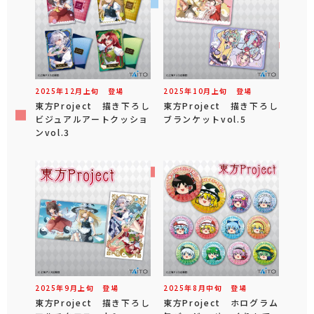
2025年
12
月
上旬
登場
2025年
10
月
上旬
登場
東方Project 描き下ろし
東方Project 描き下ろし
ビジュアルアートクッショ
ブランケットvol.5
ンvol.3
2025年
9
月
上旬
登場
2025年
8
月
中旬
登場
東方Project 描き下ろし
東方Project ホログラム