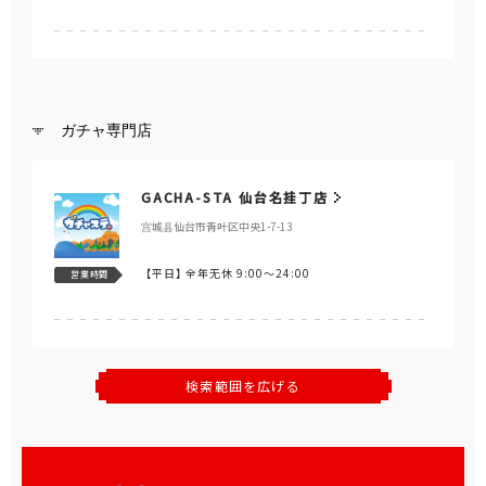
ガチャ専門店
GACHA-STA 仙台名挂丁店
宫城县仙台市青叶区中央1-7-13
【平日】
全年无休 9:00～24:00
営業時間
検索範囲を広げる