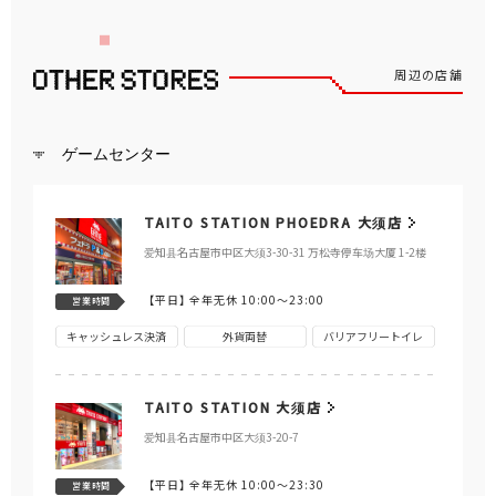
周辺の店舗
ゲームセンター
TAITO STATION PHOEDRA 大须店
爱知县名古屋市中区大须3-30-31 万松寺停车场大厦 1-2楼
【平日】
全年无休 10:00～23:00
営業時間
キャッシュレス決済
外貨両替
バリアフリートイレ
TAITO STATION 大须店
爱知县名古屋市中区大须3-20-7
【平日】
全年无休 10:00～23:30
営業時間