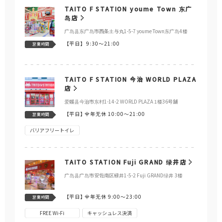
TAITO F STATION youme Town 东广
岛店
广岛县东广岛市西条土与丸1-5-7 youme Town东广岛4楼
【平日】
9:30～21:00
営業時間
TAITO F STATION 今治 WORLD PLAZA
店
爱媛县今治市东村1-14-2 WORLD PLAZA 1楼36号舖
【平日】
全年无休 10:00～21:00
営業時間
バリアフリートイレ
TAITO STATION Fuji GRAND 绿井店
广岛县广岛市安佐南区緑井1-5-2 Fuji GRAND绿井 3楼
【平日】
全年无休 9:00～23:00
営業時間
FREE Wi-Fi
キャッシュレス決済