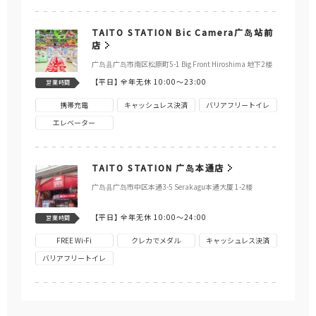
TAITO STATION Bic Camera广岛站前
店
广岛县广岛市南区松原町5-1 Big Front Hiroshima 地下2楼
【平日】
全年无休 10:00～23:00
営業時間
携帯充電
キャッシュレス決済
バリアフリートイレ
エレベーター
TAITO STATION 广岛本通店
广岛县广岛市中区本通3-5 Serakagu本通大厦 1-2楼
【平日】
全年无休 10:00～24:00
営業時間
FREE Wi-Fi
クレカでメダル
キャッシュレス決済
バリアフリートイレ