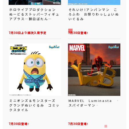
ホロライブプロダクション
それいけ！アンパンマン こ
ぬーどるストッパーフィギュ
ろふわ お祭りわっしょいぬ
アプラス―獅白ぼたん―
いぐるみ
7月30日より順次入荷予定
7月30日登場！
ミニオンズ＆モンスターズ
MARVEL Luminasta ‐
グランデぬいぐるみ コミッ
スパイダーマン‐
クスタイル
7月30日登場！
7月30日登場！