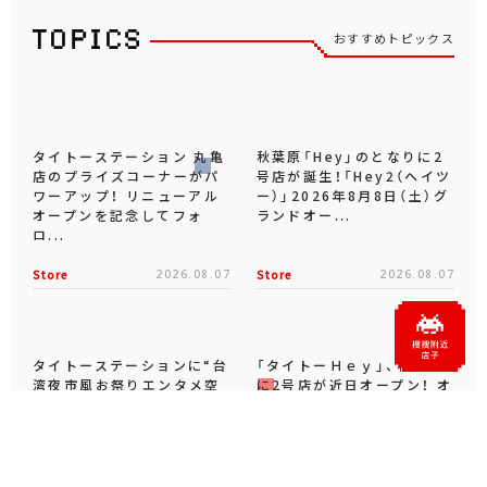
おすすめトピックス
タイトーステーション 丸亀
秋葉原「Hey」のとなりに2
店のプライズコーナーがパ
号店が誕生！「Hey2（ヘイツ
ワーアップ！ リニューアル
ー）」2026年8月8日（土）グ
オープンを記念してフォ
ランドオー...
ロ...
Store
2026.08.07
Store
2026.08.07
タイトーステーションに“台
「タイトーＨｅｙ」、秋葉原
湾夜市風お祭りエンタメ空
に2号店が近日オープン！ オ
間”登場！キャナルシティ博
ープンを記念してフォロー
多センターウォーク5Fに...
＆リポストキャンペーン...
Store
2026.08.05