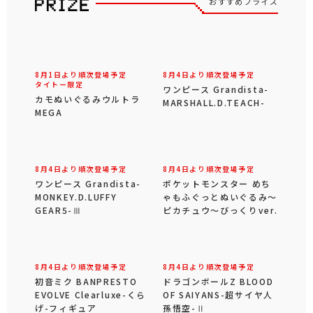
おすすめプライズ
8月1日より順次登場予定
8月4日より順次登場予定
タイトー限定
ワンピース Grandista-
カモぬいぐるみウルトラ
MARSHALL.D.TEACH-
MEGA
8月4日より順次登場予定
8月4日より順次登場予定
ワンピース Grandista-
ポケットモンスター めち
MONKEY.D.LUFFY
ゃもふぐっとぬいぐるみ～
GEAR5-Ⅲ
ピカチュウ～びっくりver.
8月4日より順次登場予定
8月4日より順次登場予定
初音ミク BANPRESTO
ドラゴンボールZ BLOOD
EVOLVE Clearluxe-くら
OF SAIYANS-超サイヤ人
げ-フィギュア
孫悟空-Ⅱ