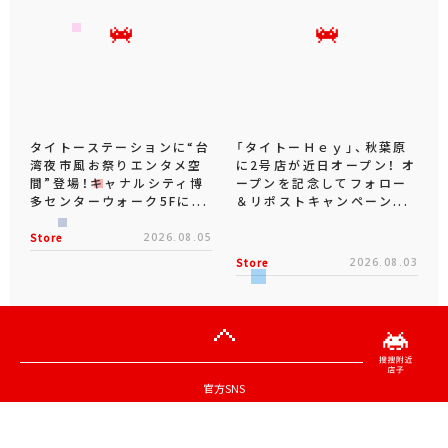
タイトーステーションに“台
「タイトーＨｅｙ」、秋葉原
湾夜市風お祭りエンタメ空
に2号店が近日オープン！ オ
間”登場！キャナルシティ博
ープンを記念してフォロー
多センターウォーク5Fに...
＆リポストキャンペーン...
Store
2026.08.05
Store
2026.08.03
官方SNS