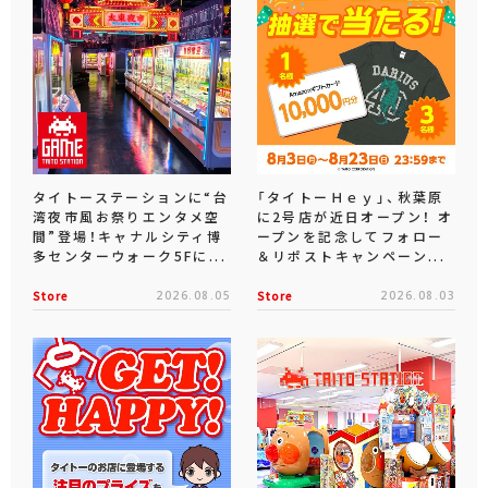
タイトーステーションに“台
「タイトーＨｅｙ」、秋葉原
湾夜市風お祭りエンタメ空
に2号店が近日オープン！ オ
間”登場！キャナルシティ博
ープンを記念してフォロー
多センターウォーク5Fに...
＆リポストキャンペーン...
Store
2026.08.05
Store
2026.08.03