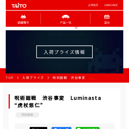
公司简介
LANGUAGE
店舖搜寻
产品一览
活动
入荷プライズ情報
TOP
入荷プライズ
呪術廻戦 渋谷事変 ...
呪術廻戦 渋谷事変 Luminasta
“虎杖悠仁”
呪術廻戦