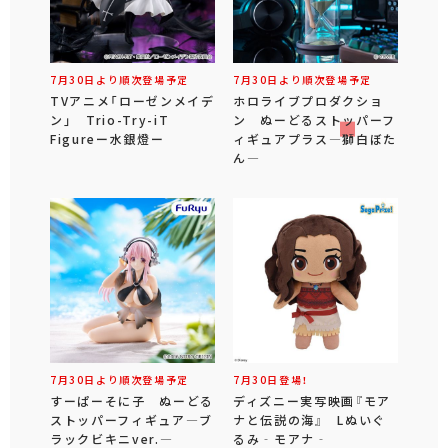
7月30日より順次登場予定
7月30日より順次登場予定
TVアニメ「ローゼンメイデ
ホロライブプロダクショ
ン」 Trio-Try-iT
ン ぬーどるストッパーフ
Figureー水銀燈ー
ィギュアプラス―獅白ぼた
ん―
7月30日より順次登場予定
7月30日登場！
すーぱーそに子 ぬーどる
ディズニー実写映画『モア
ストッパーフィギュア―ブ
ナと伝説の海』 Lぬいぐ
ラックビキニver.―
るみ‐モアナ‐