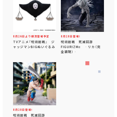
8月26日より順次登場予定
8月28日登場！
TVアニメ『呪術廻戦』 ジ
呪術廻戦 死滅回游
ャッジマンBIGぬいぐるみ
FIGURIZMα ‐リカ（完
全顕現）‐
8月28日登場！
呪術廻戦 死滅回游