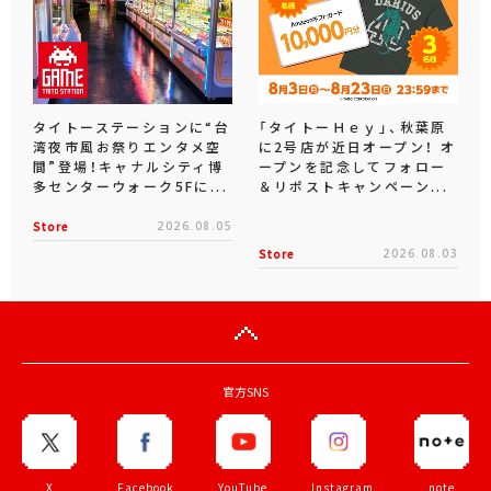
タイトーステーションに“台
「タイトーＨｅｙ」、秋葉原
湾夜市風お祭りエンタメ空
に2号店が近日オープン！ オ
間”登場！キャナルシティ博
ープンを記念してフォロー
多センターウォーク5Fに...
＆リポストキャンペーン...
Store
2026.08.05
Store
2026.08.03
官方SNS
X
Facebook
YouTube
Instagram
note