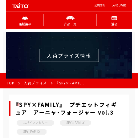
公司简介
LANGUAGE
店舖搜寻
产品一览
活动
入荷プライズ情報
TOP
入荷プライズ
『SPY×FAMIL...
『SPY×FAMILY』 プチエットフィギ
ュア アーニャ・フォージャー vol.3
スパイファミリー
SPY×FAMILY
SPY_FAMILY