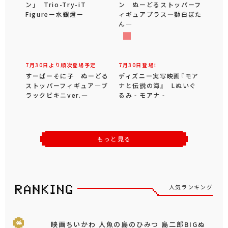
ン」 Trio-Try-iT
ン ぬーどるストッパーフ
Figureー水銀燈ー
ィギュアプラス―獅白ぼた
ん―
7月30日より順次登場予定
7月30日登場！
すーぱーそに子 ぬーどる
ディズニー実写映画『モア
ストッパーフィギュア―ブ
ナと伝説の海』 Lぬいぐ
ラックビキニver.―
るみ‐モアナ‐
もっと見る
人気ランキング
映画ちいかわ 人魚の島のひみつ 島二郎BIGぬ