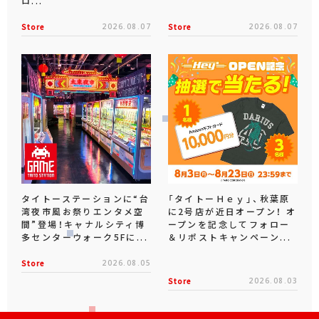
ロ...
Store
2026.08.07
Store
2026.08.07
タイトーステーションに“台
「タイトーＨｅｙ」、秋葉原
湾夜市風お祭りエンタメ空
に2号店が近日オープン！ オ
間”登場！キャナルシティ博
ープンを記念してフォロー
多センターウォーク5Fに...
＆リポストキャンペーン...
Store
2026.08.05
Store
2026.08.03