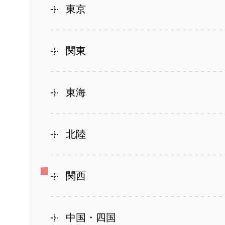
東京
関東
東海
北陸
関西
中国・四国