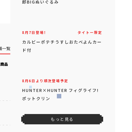
郎BIGぬいぐるみ
8月7日登場！
タイトー限定
カルビーポテチうすしおたべよんカー
舗一覧
ド付
気商品
8月6日より順次登場予定
HUNTER×HUNTER フィグライフ!
ポットクリン
もっと見る