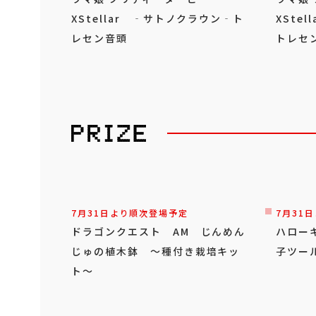
XStellar ‐サトノクラウン‐ト
XSte
レセン音頭
トレセ
7月31日より順次登場予定
7月31
ドラゴンクエスト AM じんめん
ハロー
じゅの植木鉢 ～種付き栽培キッ
子ツール
ト～