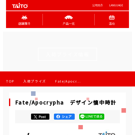
公司简介
LANGUAGE
店舖搜寻
产品一览
活动
入荷プライズ情報
TOP
入荷プライズ
Fate/Apocr...
Fate/Apocrypha デザイン懐中時計