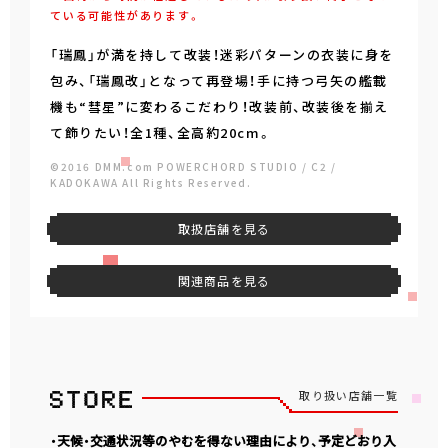
ている可能性があります。
「瑞鳳」が満を持して改装！迷彩パターンの衣装に身を
包み、「瑞鳳改」となって再登場！手に持つ弓矢の艦載
機も“彗星”に変わるこだわり！改装前、改装後を揃え
て飾りたい！全1種、全高約20cm。
©2016 DMM.com POWERCHORD STUDIO / C2 /
KADOKAWA All Rights Reserved.
取扱店舗を見る
関連商品を見る
取り扱い店舗一覧
・天候・交通状況等のやむを得ない理由により、予定どおり入