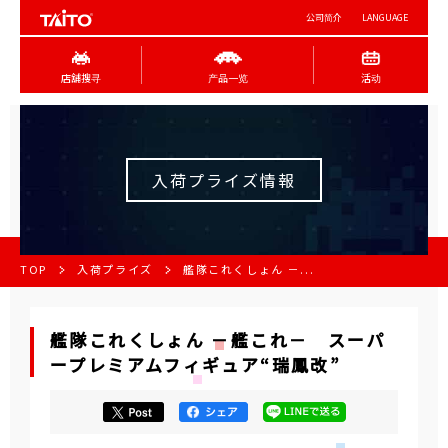
公司简介
LANGUAGE
店舖搜寻
产品一览
活动
入荷プライズ情報
TOP
入荷プライズ
艦隊これくしょん －...
艦隊これくしょん －艦これ－ スーパ
ープレミアムフィギュア“瑞鳳改”