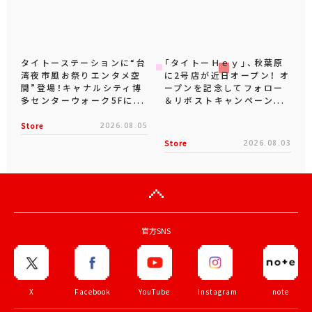
タイトーステーションに“台
「タイトーＨｅｙ」、秋葉原
湾夜市風お祭りエンタメ空
に2号店が近日オープン！ オ
間”登場！キャナルシティ博
ープンを記念してフォロー
多センターウォーク5Fに...
＆リポストキャンペーン...
Store
2026.08.05
Store
2026.08.03
官方SNS
X
Facebook
YouTube
Instagram
note