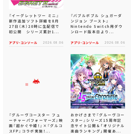
『イーグレットツー ミニ』
『バブルボブル シュガーダ
新作追加ソフト詳細を8月
ンジョン ブースト』
27日（木）20時に生配信で
Nintendo Switch用ダウ
初公開 シリーズ累計1...
ンロード版本日より...
アプリ･コンソール
2026.08.06
アプリ･コンソール
2026.08.06
『グルーヴコースター フュ
おかげさまで『グルーヴコー
ーチャーパフォーマーズ』映
スター』シリーズ15周年記
画『超かぐや姫！』×『グルコ
念サイト公開＆「オリジナル
スFP』コラボ実施！...
楽曲ランキング」開催あ...