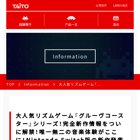
公司简介
LANGUAGE
店舖搜寻
产品一览
活动
Information
TOP
Information
大人気リズムゲーム『...
大人気リズムゲーム『グルーヴコース
ター』シリーズ！完全新作情報をつい
に解禁！唯一無二の音楽体験がここ