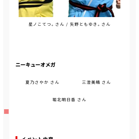
星ノこてつ。さん / 矢野ともゆき。さん
ニーキューオメガ
夏乃さやか さん
三澄美晴 さん
堀北明日香 さん