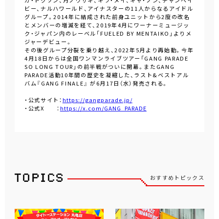
ガ・ドクソン、月ノウサギ、キラ・メイ、キャ・ノン、チャンベイ
ビー、ナルハワールド、アイナスターの11人からなるアイドル
グループ。2014年に結成された前身ユニットから2度の改名
とメンバーの増減を経て、2019年4月にワーナーミュージッ
ク・ジャパン内のレーベル「FUELED BY MENTAIKO」よりメ
ジャーデビュー。
その後グループ分裂を乗り越え、2022年5月より再始動。今年
4月18日からは全国ワンマンライブツアー「GANG PARADE
SO LONG TOUR」の前半戦がついに開幕。またGANG
PARADE活動10年間の歴史を凝縮した、ラスト&ベストアル
バム『GANG FINALE』 が6月17日（水）発売される。
・公式サイト：
https://gangparade.jp/
・公式X ：
https://x.com/GANG_PARADE
おすすめトピックス