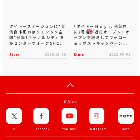
タイトーステーションに“台
「タイトーＨｅｙ」、秋葉原
湾夜市風お祭りエンタメ空
に2号店が近日オープン！ オ
間”登場！キャナルシティ博
ープンを記念してフォロー
多センターウォーク5Fに...
＆リポストキャンペーン...
Store
2026.08.05
Store
2026.08.03
官方SNS
X
Facebook
YouTube
Instagram
note