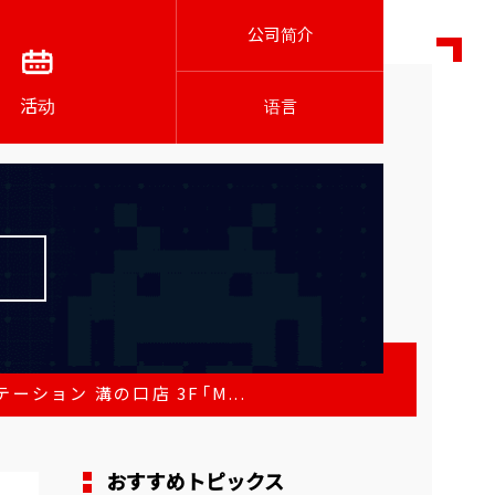
公司简介
活动
语言
ョン 溝の口店 3F「M...
おすすめトピックス