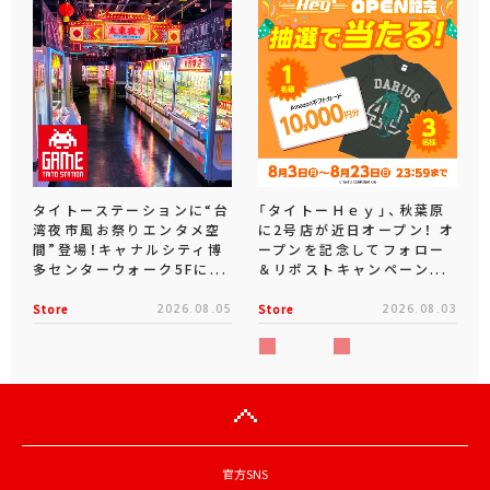
タイトーステーションに“台
「タイトーＨｅｙ」、秋葉原
湾夜市風お祭りエンタメ空
に2号店が近日オープン！ オ
間”登場！キャナルシティ博
ープンを記念してフォロー
多センターウォーク5Fに...
＆リポストキャンペーン...
Store
2026.08.05
Store
2026.08.03
官方SNS