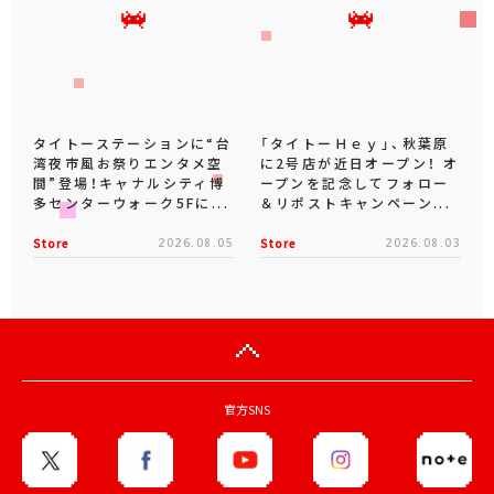
タイトーステーションに“台
「タイトーＨｅｙ」、秋葉原
湾夜市風お祭りエンタメ空
に2号店が近日オープン！ オ
間”登場！キャナルシティ博
ープンを記念してフォロー
多センターウォーク5Fに...
＆リポストキャンペーン...
Store
2026.08.05
Store
2026.08.03
官方SNS