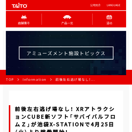
公司简介
LANGUAGE
店舖搜寻
产品一览
活动
アミューズメント施設トピックス
TOP
Information
前後左右逃げ場なし！...
前後左右逃げ場なし！ XRアトラクシ
ョンCUBE新ソフト「サバイバルフロ
ムＺ」が池袋X-STATIONで4月25日