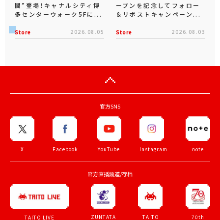
間”登場！キャナルシティ博
ープンを記念してフォロー
多センターウォーク5Fに...
＆リポストキャンペーン...
Store
2026.08.05
Store
2026.08.03
官方SNS
X
Facebook
YouTube
Instagram
note
官方直播频道/存档
ZUNTATA
TAITO
70th
TAITO LIVE