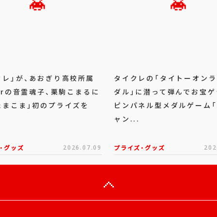
クレ」が、あおぎり高校所属
タイクレの「タイトーオン
berの音霊魂子、栗駒こまるに
ダル」に潜って弾んでお宝ゲ
たまこま」初のプライズを
ピンパネル型メダルゲーム
ャン...
・グッズ
2026.07.09
プライズ・グッズ
202