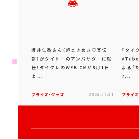
坂井仁香さん（超ときめき♡宣伝
「タイ
部）がタイトーのアンバサダーに就
VTu
任！タイクレのWEB CMが8月1日
よる「
よ...
7...
プライズ・グッズ
2026.07.31
プライズ