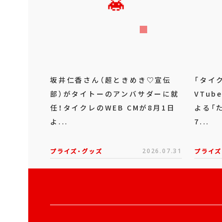
坂井仁香さん（超ときめき♡宣伝
「タイ
部）がタイトーのアンバサダーに就
VTu
任！タイクレのWEB CMが8月1日
よる「
よ...
7...
プライズ・グッズ
2026.07.31
プライズ