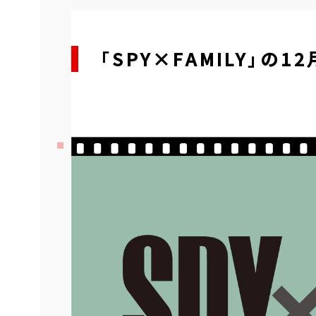
「SPY×FAMILY」の