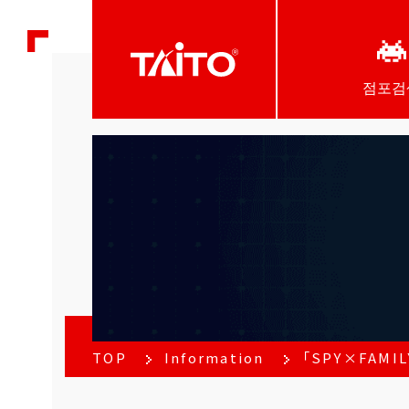
점포검
TOP
Information
「SPY×FAM