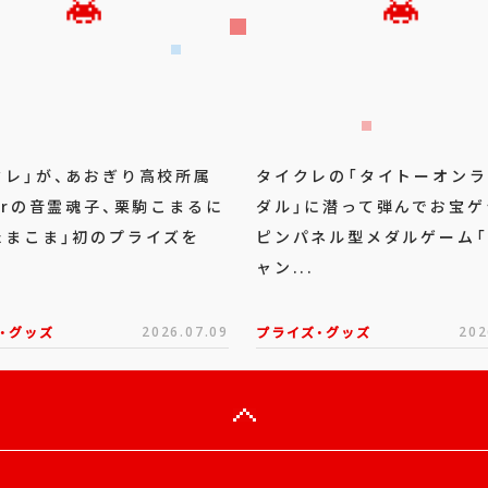
クレ」が、あおぎり高校所属
タイクレの「タイトーオン
berの音霊魂子、栗駒こまるに
ダル」に潜って弾んでお宝ゲ
たまこま」初のプライズを
ピンパネル型メダルゲーム
ャン...
・グッズ
2026.07.09
プライズ・グッズ
202