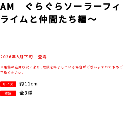
AM ぐらぐらソーラーフィ
ライムと仲間たち編～
2026年
5
月
下旬
登場
※店舗の在庫状況により、取扱を終了している場合がございますので予めご
了承ください。
約11cm
サイズ
全3種
種類