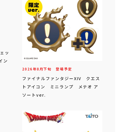
ジェッ
イン
2026年
8
月
下旬
登場予定
ファイナルファンタジーXIV クエス
トアイコン ミニランプ メテオ ア
ソートver.