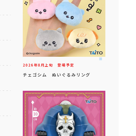
2026年
8
月
上旬
登場予定
チェゴシム ぬいぐるみリング