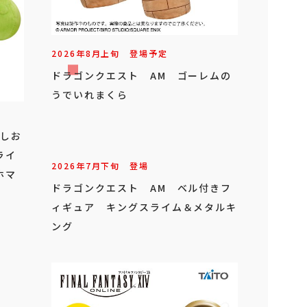
2026年
8
月
上旬
登場予定
ドラゴンクエスト AM ゴーレムの
うでいれまくら
こしお
ライ
2026年
7
月
下旬
登場
ホマ
ドラゴンクエスト AM ベル付きフ
ィギュア キングスライム＆メタルキ
ング