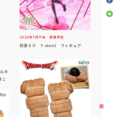
2026年
7
月
下旬
登場予定
初音ミク T-most フィギュア
オルホ
ばこ