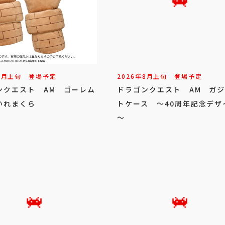
8
月
上旬
登場予定
2026年
8
月
上旬
登場予定
ンクエスト AM ゴーレム
ドラゴンクエスト AM ガ
いれまくら
トケース ～40周年記念デザ
～