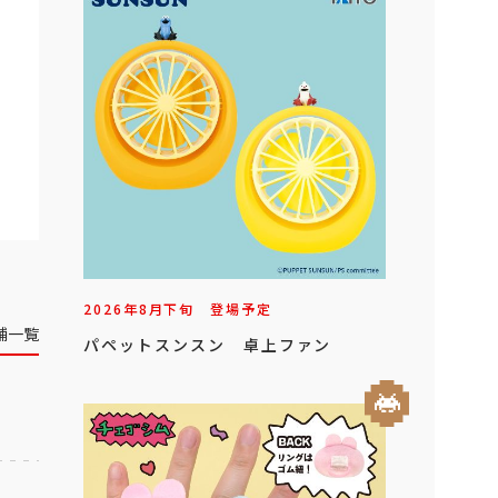
2026年
8
月
下旬
登場予定
舗一覧
パペットスンスン 卓上ファン