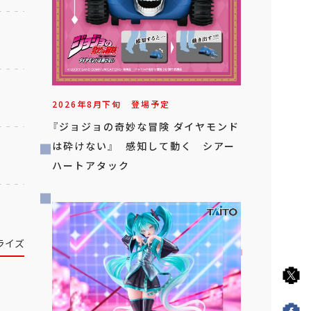
2026年
8
月
下旬
登場予定
『ジョジョの奇妙な冒険 ダイヤモンド
は砕けない』 感知して動く シアー
ハートアタック
ライズ