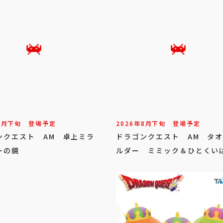
8
月
下旬
登場予定
2026年
8
月
下旬
登場予定
ンクエスト AM 卓上ミラ
ドラゴンクエスト AM タ
ーの鏡
ルダー ミミック＆ひとくい