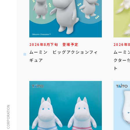
2026年
8
月
下旬
登場予定
2026年
ムーミン ビッグアクションフィ
ムーミ
ギュア
クター
ト
© TAITO CORPORATION