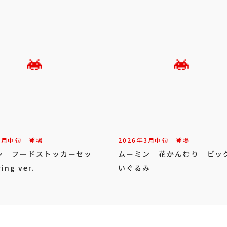
3
月
中旬
登場
2026年
3
月
中旬
登場
ン フードストッカーセッ
ムーミン 花かんむり ビッ
ing ver.
いぐるみ