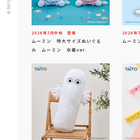
2026年
7
月
中旬
登場
2026年
ムーミン 特大サイズぬいぐる
ムーミ
み ムーミン 水着ver.