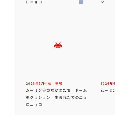
ロニョロ
ン
2026年
5
月
中旬
登場
2026年
ムーミン谷のなかまたち ドーム
ムーミ
型クッション 生まれたてのニョ
ロニョロ