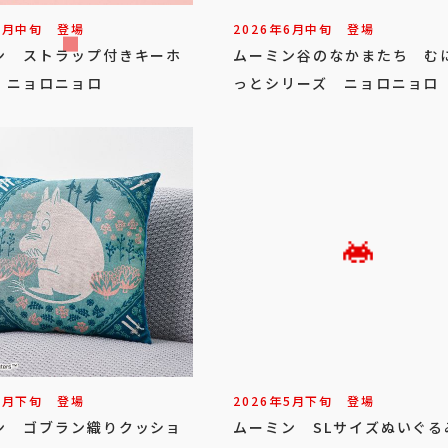
6
月
中旬
登場
2026年
6
月
中旬
登場
ン ストラップ付きキーホ
ムーミン谷のなかまたち む
 ニョロニョロ
っとシリーズ ニョロニョロ
5
月
下旬
登場
2026年
5
月
下旬
登場
ン ゴブラン織りクッショ
ムーミン SLサイズぬいぐる