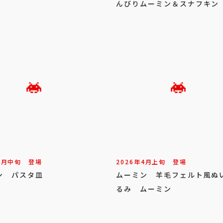
んびりムーミン＆スナフキン
4
月
中旬
登場
2026年
4
月
上旬
登場
ン パスタ皿
ムーミン 羊毛フェルト風ぬ
るみ ムーミン