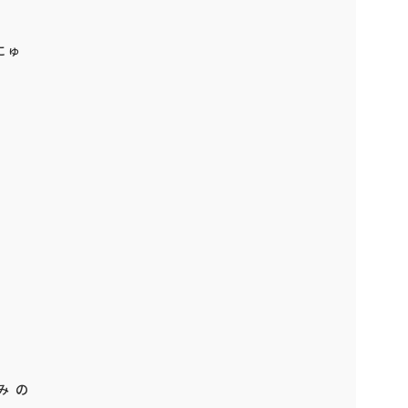
にゅ
み の