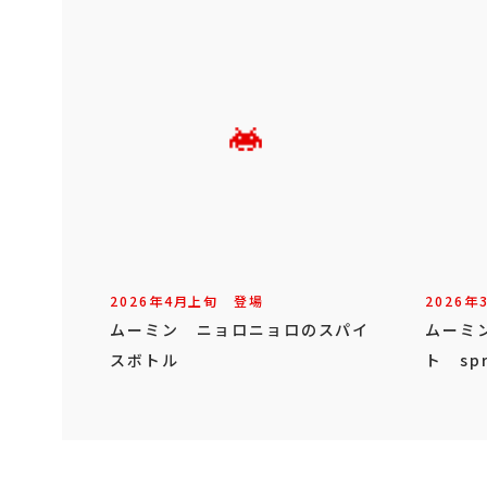
2026年
4
月
上旬
登場
2026年
ムーミン ニョロニョロのスパイ
ムーミ
スボトル
ト spr