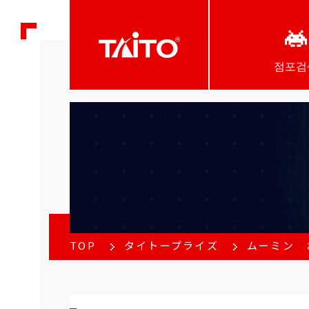
점포검
TOP
タイトープライズ
ムーミン 