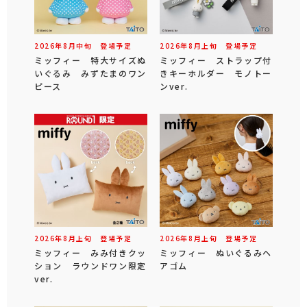
2026年
8
月
中旬
登場予定
2026年
8
月
上旬
登場予定
ミッフィー 特大サイズぬ
ミッフィー ストラップ付
いぐるみ みずたまのワン
きキーホルダー モノトー
ピース
ンver.
2026年
8
月
上旬
登場予定
2026年
8
月
上旬
登場予定
ミッフィー みみ付きクッ
ミッフィー ぬいぐるみヘ
ション ラウンドワン限定
アゴム
ver.