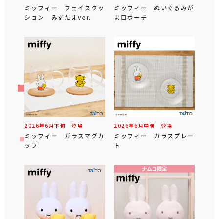
ミッフィー フェイスクッ
ミッフィー ぬいぐるみが
ション みずたまver.
ま口ポーチ
2026年
6
月
下旬
登場
2026年
6
月
中旬
登場
ミッフィー ガラスマグカ
ミッフィー ガラスプレー
ップ
ト