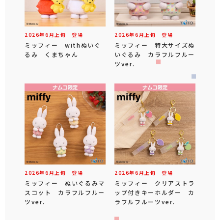
2026年
6
月
上旬
登場
2026年
6
月
上旬
登場
ミッフィー withぬいぐ
ミッフィー 特大サイズぬ
るみ くまちゃん
いぐるみ カラフルフルー
ツver.
2026年
6
月
上旬
登場
2026年
6
月
上旬
登場
ミッフィー ぬいぐるみマ
ミッフィー クリアストラ
スコット カラフルフルー
ップ付きキーホルダー カ
ツver.
ラフルフルーツver.