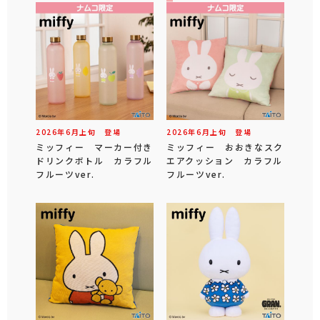
2026年
6
月
上旬
登場
2026年
6
月
上旬
登場
ミッフィー マーカー付き
ミッフィー おおきなスク
ドリンクボトル カラフル
エアクッション カラフル
フルーツver.
フルーツver.