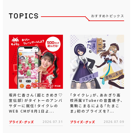
おすすめトピックス
坂井仁香さん（超ときめき♡
「タイクレ」が、あおぎり高
宣伝部）がタイトーのアンバ
校所属VTuberの音霊魂子、
サダーに就任！タイクレの
栗駒こまるによる「たまこ
WEB CMが8月1日よ...
ま」初のプライズを7...
プライズ・グッズ
2026.07.31
プライズ・グッズ
2026.07.09