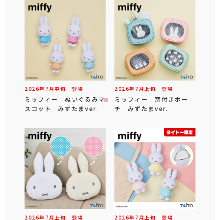
2026年
7
月
中旬
登場
2026年
7
月
上旬
登場
ミッフィー ぬいぐるみマ
ミッフィー 窓付きポー
スコット みずたまver.
チ みずたまver.
2026年
7
月
上旬
登場
2026年
7
月
上旬
登場