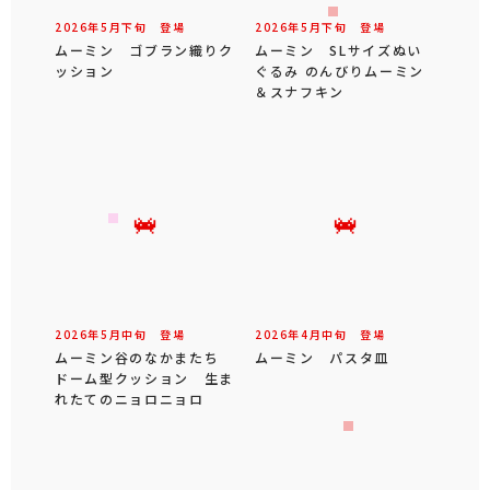
2026年
5
月
下旬
登場
2026年
5
月
下旬
登場
ムーミン ゴブラン織りク
ムーミン SLサイズぬい
ッション
ぐるみ のんびりムーミン
＆スナフキン
2026年
5
月
中旬
登場
2026年
4
月
中旬
登場
ムーミン谷のなかまたち
ムーミン パスタ皿
ドーム型クッション 生ま
れたてのニョロニョロ