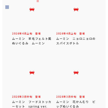
2026年
4
月
上旬
登場
2026年
4
月
上旬
登場
ムーミン 羊毛フェルト風
ムーミン ニョロニョロの
ぬいぐるみ ムーミン
スパイスボトル
2026年
3
月
中旬
登場
2026年
3
月
中旬
登場
ムーミン フードストッカ
ムーミン 花かんむり ビ
ーセット spring ver.
ッグぬいぐるみ