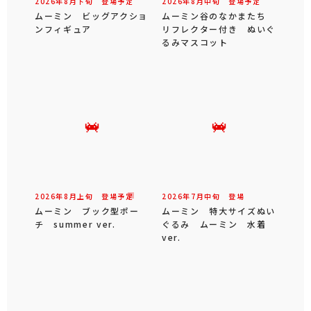
2026年
8
月
下旬
登場予定
2026年
8
月
中旬
登場予定
ムーミン ビッグアクショ
ムーミン谷のなかまたち
ンフィギュア
リフレクター付き ぬいぐ
るみマスコット
2026年
8
月
上旬
登場予定
2026年
7
月
中旬
登場
ムーミン ブック型ポー
ムーミン 特大サイズぬい
チ summer ver.
ぐるみ ムーミン 水着
ver.