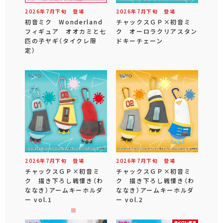
2026年
7
月
下旬
登場
2026年
7
月
下旬
登場
初音ミク Wonderland
チャックスＧＰ×初音ミ
フィギュア オオカミと七
ク オーロラクリアスタン
匹の子ヤギ（タイクレ限
ドキーチェーン
定）
2026年
7
月
下旬
登場
2026年
7
月
下旬
登場
チャックスＧＰ×初音ミ
チャックスＧＰ×初音ミ
ク 描き下ろし戦慄き（わ
ク 描き下ろし戦慄き（わ
ななき）アームキーホルダ
ななき）アームキーホルダ
ー vol.1
ー vol.2