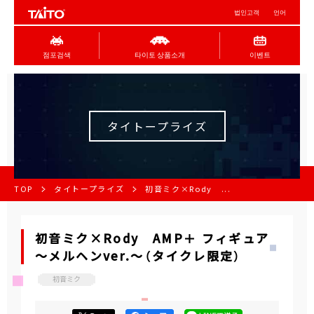
법인고객
언어
점포검색
타이토 상품소개
이벤트
タイトープライズ
TOP
タイトープライズ
初音ミク×Rody ...
初音ミク×Rody AMP＋ フィギュア
～メルヘンver.～（タイクレ限定）
初音ミク