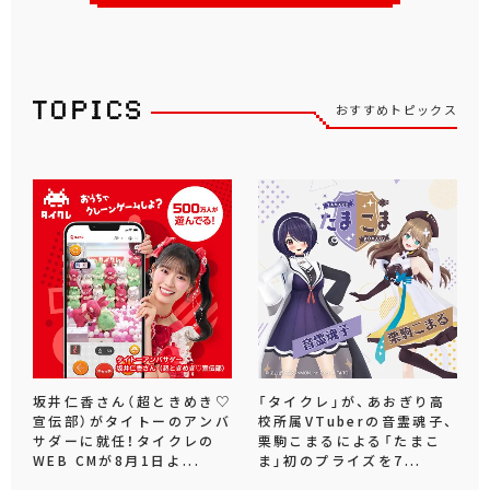
おすすめトピックス
坂井仁香さん（超ときめき♡
「タイクレ」が、あおぎり高
宣伝部）がタイトーのアンバ
校所属VTuberの音霊魂子、
サダーに就任！タイクレの
栗駒こまるによる「たまこ
WEB CMが8月1日よ...
ま」初のプライズを7...