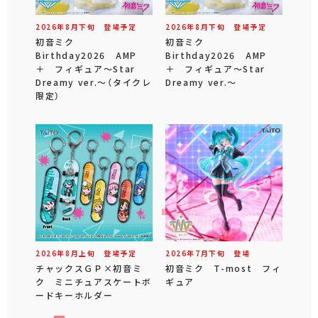
2026年
8
月
下旬
登場予定
2026年
8
月
下旬
登場予定
初音ミク
初音ミク
Birthday2026 AMP
Birthday2026 AMP
＋ フィギュア～Star
＋ フィギュア～Star
Dreamy ver.～（タイクレ
Dreamy ver.～
限定）
2026年
8
月
上旬
登場予定
2026年
7
月
下旬
登場
チャックスＧＰ×初音ミ
初音ミク T-most フィ
ク ミニチュアスケートボ
ギュア
ードキーホルダー