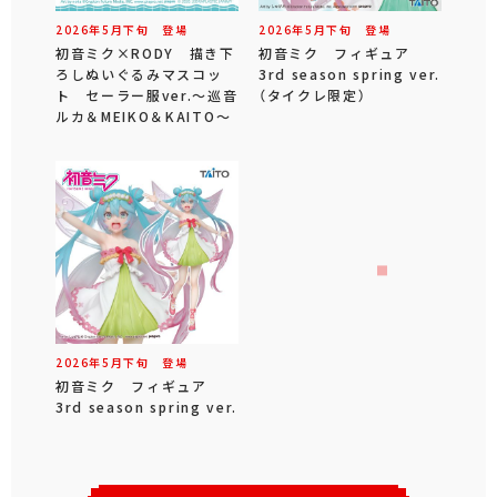
2026年
5
月
下旬
登場
2026年
5
月
下旬
登場
初音ミク×RODY 描き下
初音ミク フィギュア
ろしぬいぐるみマスコッ
3rd season spring ver.
ト セーラー服ver.～巡音
（タイクレ限定）
ルカ＆MEIKO＆KAITO～
2026年
5
月
下旬
登場
初音ミク フィギュア
3rd season spring ver.