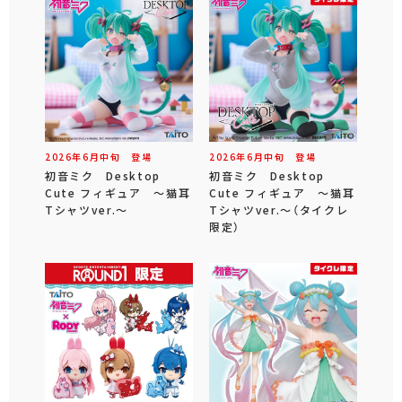
2026年
6
月
中旬
登場
2026年
6
月
中旬
登場
初音ミク Desktop
初音ミク Desktop
Cute フィギュア ～猫耳
Cute フィギュア ～猫耳
Tシャツver.～
Tシャツver.～（タイクレ
限定）