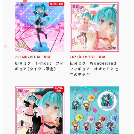
2026年
7
月
下旬
登場
2026年
7
月
下旬
登場
初音ミク T-most フィ
初音ミク Wonderland
ギュア（タイクレ限定）
フィギュア オオカミと七
匹の子ヤギ