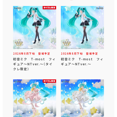
2026年
8
月
下旬
登場予定
2026年
8
月
下旬
登場予定
初音ミク T-most フィ
初音ミク T-most フィ
ギュア～NTver.～（タイ
ギュア～NTver.～
クレ限定）