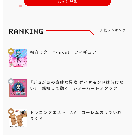
もっと見る
人気ランキング
初音ミク T-most フィギュア
『ジョジョの奇妙な冒険 ダイヤモンドは砕けな
い』 感知して動く シアーハートアタック
ドラゴンクエスト AM ゴーレムのうでいれ
まくら