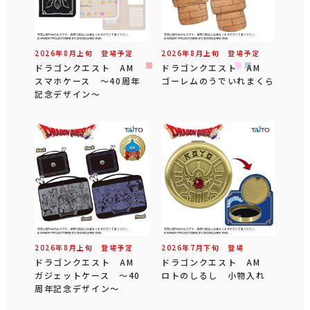
2026年
8
月
上旬
登場予定
2026年
8
月
上旬
登場予定
ドラゴンクエスト AM
ドラゴンクエスト AM
スマホケース ～40周年
ゴーレムのうでいれまくら
記念デザイン～
2026年
8
月
上旬
登場予定
2026年
7
月
下旬
登場
ドラゴンクエスト AM
ドラゴンクエスト AM
ガジェットケース ～40
ロトのしるし 小物入れ
周年記念デザイン～