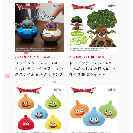
2026年
7
月
下旬
登場
2026年
7
月
下旬
登場
ドラゴンクエスト AM
ドラゴンクエスト AM
ベル付きフィギュア キン
じんめんじゅの植木鉢 ～
グスライム＆メタルキング
種付き栽培キット～