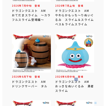
2026年
7
月
中旬
登場
2026年
7
月
上旬
登場
ドラゴンクエスト AM
ドラゴンクエスト AM
おてだまスライム ～カラ
やわらかもっち～りぬいぐ
フルスライム登場編～
るみ スライム＆スライム
ベス＆ライムスライム
2026年
6
月
下旬
登場
2026年
6
月
中旬
登場
ドラゴンクエスト AM
ドラゴンクエスト AM
ドリンクサーバー タル
おっきなぬいぐるみ 勇者
スライム