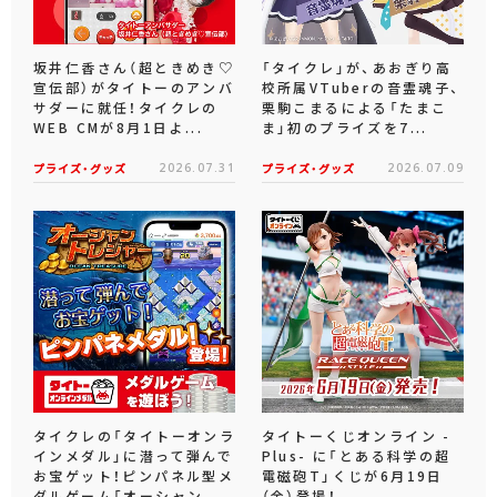
坂井仁香さん（超ときめき♡
「タイクレ」が、あおぎり高
宣伝部）がタイトーのアンバ
校所属VTuberの音霊魂子、
サダーに就任！タイクレの
栗駒こまるによる「たまこ
WEB CMが8月1日よ...
ま」初のプライズを7...
プライズ・グッズ
2026.07.31
プライズ・グッズ
2026.07.09
タイクレの「タイトーオンラ
タイトーくじオンライン -
インメダル」に潜って弾んで
Plus- に「とある科学の超
お宝ゲット！ピンパネル型メ
電磁砲T」くじが6月19日
ダルゲーム「オーシャン...
（金）登場！