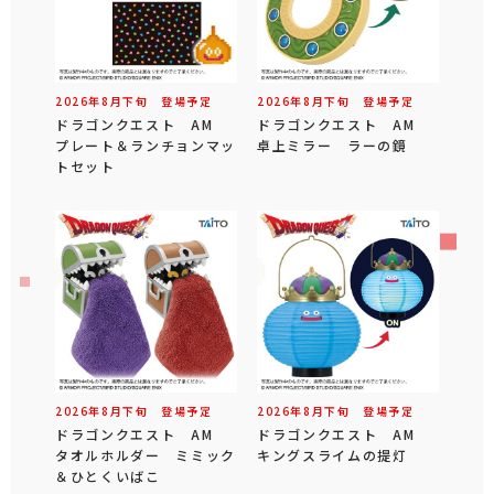
2026年
8
月
下旬
登場予定
2026年
8
月
下旬
登場予定
ドラゴンクエスト AM
ドラゴンクエスト AM
プレート＆ランチョンマッ
卓上ミラー ラーの鏡
トセット
2026年
8
月
下旬
登場予定
2026年
8
月
下旬
登場予定
ドラゴンクエスト AM
ドラゴンクエスト AM
タオルホルダー ミミック
キングスライムの提灯
＆ひとくいばこ