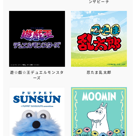
ンザビーチ
遊☆戯☆王デュエルモンスタ
忍たま乱太郎
ーズ