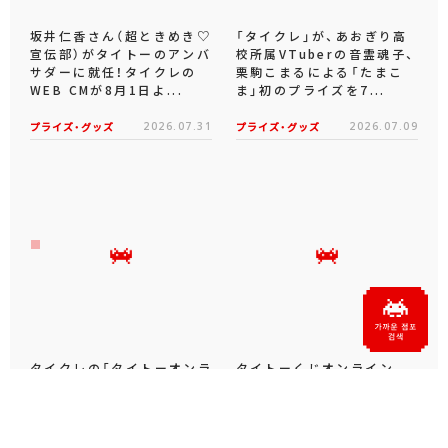
坂井仁香さん（超ときめき♡
「タイクレ」が、あおぎり高
宣伝部）がタイトーのアンバ
校所属VTuberの音霊魂子、
サダーに就任！タイクレの
栗駒こまるによる「たまこ
WEB CMが8月1日よ...
ま」初のプライズを7...
プライズ・グッズ
2026.07.31
プライズ・グッズ
2026.07.09
タイクレの「タイトーオンラ
タイトーくじオンライン -
インメダル」に潜って弾んで
Plus- に「とある科学の超
お宝ゲット！ピンパネル型メ
電磁砲T」くじが6月19日
ダルゲーム「オーシャン...
（金）登場！