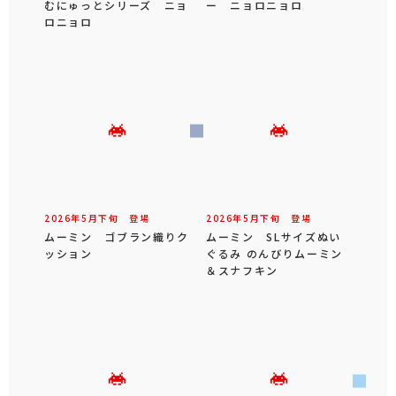
むにゅっとシリーズ ニョ
ー ニョロニョロ
ロニョロ
2026年
5
月
下旬
登場
2026年
5
月
下旬
登場
ムーミン ゴブラン織りク
ムーミン SLサイズぬい
ッション
ぐるみ のんびりムーミン
＆スナフキン