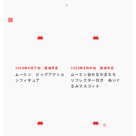
2026年
8
月
下旬
登場予定
2026年
8
月
中旬
登場予定
ムーミン ビッグアクショ
ムーミン谷のなかまたち
ンフィギュア
リフレクター付き ぬいぐ
るみマスコット