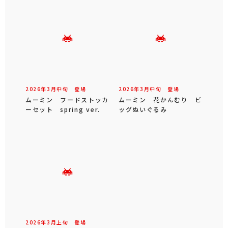
2026年
3
月
中旬
登場
2026年
3
月
中旬
登場
ムーミン フードストッカ
ムーミン 花かんむり ビ
ーセット spring ver.
ッグぬいぐるみ
2026年
3
月
上旬
登場