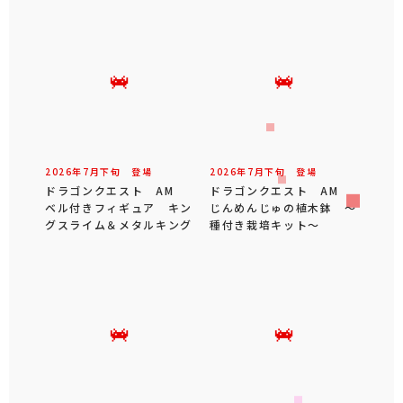
2026年
7
月
下旬
登場
2026年
7
月
下旬
登場
ドラゴンクエスト AM
ドラゴンクエスト AM
ベル付きフィギュア キン
じんめんじゅの植木鉢 ～
グスライム＆メタルキング
種付き栽培キット～