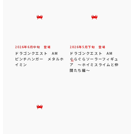
2026年
6
月
中旬
登場
2026年
5
月
下旬
登場
ドラゴンクエスト AM
ドラゴンクエスト AM
ピンチハンガー メタルホ
ぐらぐらソーラーフィギュ
イミン
ア ～ホイミスライムと仲
間たち編～