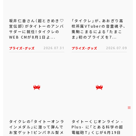
坂井仁香さん（超ときめき♡
「タイクレ」が、あおぎり高
宣伝部）がタイトーのアンバ
校所属VTuberの音霊魂子、
サダーに就任！タイクレの
栗駒こまるによる「たまこ
WEB CMが8月1日よ...
ま」初のプライズを7...
プライズ・グッズ
2026.07.31
プライズ・グッズ
2026.07.09
タイクレの「タイトーオンラ
タイトーくじオンライン -
インメダル」に潜って弾んで
Plus- に「とある科学の超
お宝ゲット！ピンパネル型メ
電磁砲T」くじが6月19日