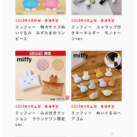
2026年
8
月
中旬
登場予定
2026年
8
月
上旬
登場予定
ミッフィー 特大サイズぬ
ミッフィー ストラップ付
いぐるみ みずたまのワン
きキーホルダー モノトー
ピース
ンver.
2026年
8
月
上旬
登場予定
2026年
8
月
上旬
登場予定
ミッフィー みみ付きクッ
ミッフィー ぬいぐるみヘ
ション ラウンドワン限定
アゴム
ver.