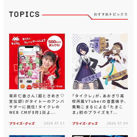
おすすめトピックス
坂井仁香さん（超ときめき♡
「タイクレ」が、あおぎり高
宣伝部）がタイトーのアンバ
校所属VTuberの音霊魂子、
サダーに就任！タイクレの
栗駒こまるによる「たまこ
WEB CMが8月1日よ...
ま」初のプライズを7...
プライズ・グッズ
2026.07.31
プライズ・グッズ
2026.07.09