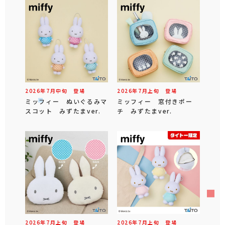
2026年
7
月
中旬
登場
2026年
7
月
上旬
登場
ミッフィー ぬいぐるみマ
ミッフィー 窓付きポー
スコット みずたまver.
チ みずたまver.
2026年
7
月
上旬
登場
2026年
7
月
上旬
登場