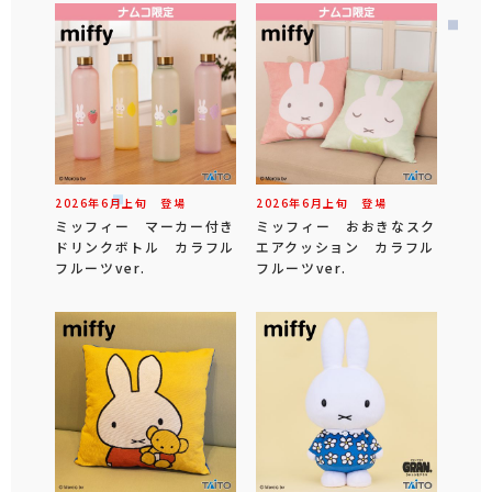
2026年
6
月
上旬
登場
2026年
6
月
上旬
登場
ミッフィー マーカー付き
ミッフィー おおきなスク
ドリンクボトル カラフル
エアクッション カラフル
フルーツver.
フルーツver.