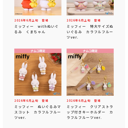
2026年
6
月
上旬
登場
2026年
6
月
上旬
登場
ミッフィー withぬいぐ
ミッフィー 特大サイズぬ
るみ くまちゃん
いぐるみ カラフルフルー
ツver.
2026年
6
月
上旬
登場
2026年
6
月
上旬
登場
ミッフィー ぬいぐるみマ
ミッフィー クリアストラ
スコット カラフルフルー
ップ付きキーホルダー カ
ツver.
ラフルフルーツver.