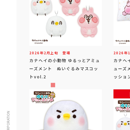
2026年
2
月
上旬
登場
2026年
カナヘイの小動物 ゆるっとアミュ
カナヘ
ーズメント ぬいぐるみマスコッ
ューズ
トvol.2
ッショ