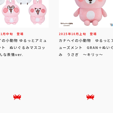
11
月
中旬
登場
2025年
10
月
上旬
登場
イの小動物 ゆるっとアミュ
カナヘイの小動物 ゆるっと
ント ぬいぐるみマスコッ
ューズメント GRAN＋ぬい
んな表情ver.
み うさぎ ～キリッ～