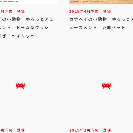
5
月
下旬
登場
2025年
4
月
中旬
登場
イの小動物 ゆるっとアミ
カナヘイの小動物 ゆるっと
メント ドーム型クッショ
ューズメント 豆皿セット
さぎ ～キリッ～
2
月
下旬
登場
2025年
2
月
下旬
登場