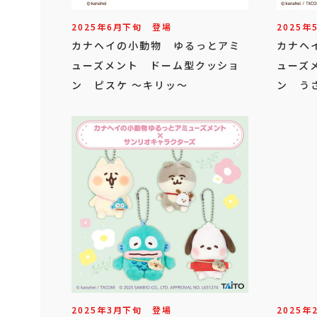
2025年
6
月
下旬
登場
2025年
カナヘイの小動物 ゆるっとアミ
カナヘ
ューズメント ドーム型クッショ
ューズ
ン ピスケ ～キリッ～
ン う
2025年
3
月
下旬
登場
2025年