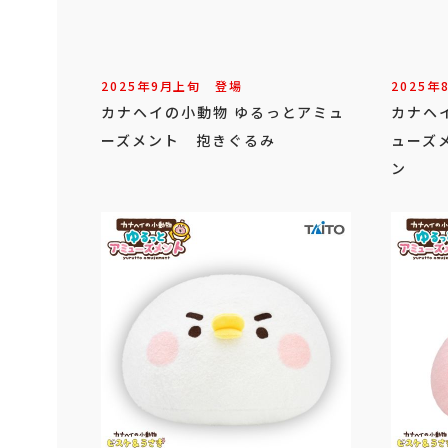
2025年
9
月
上旬
登場
2025年
カナヘイの小動物 ゆるっとアミュ
カナヘ
ーズメント 抱きぐるみ
ューズ
ン