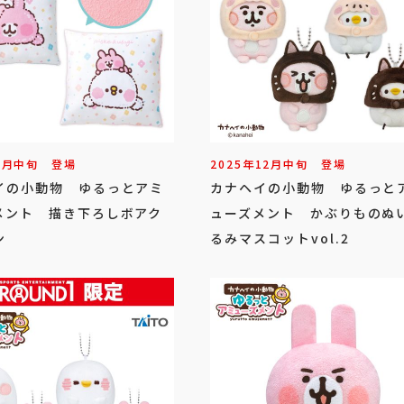
1
月
中旬
登場
2025年
12
月
中旬
登場
イの小動物 ゆるっとアミ
カナヘイの小動物 ゆるっと
メント 描き下ろしボアク
ューズメント かぶりものぬ
ン
るみマスコットvol.2