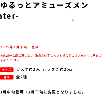
ゆるっとアミューズメン
ter-
2025年
1
月
下旬
登場
※店舗の在庫状況により、取扱を終了している場合がございますので予めご
了承ください。
ピスケ約20cm、うさぎ約25cm
サイズ
全2種
種類
1月中旬登場→1月下旬に変更となりました。