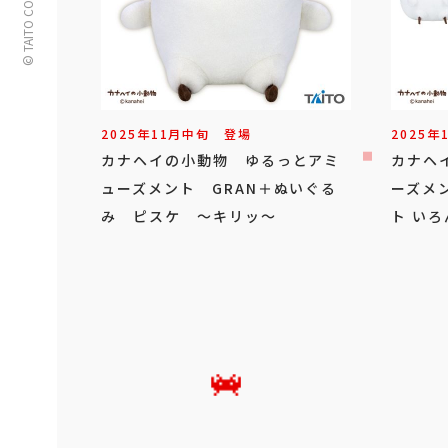
© TAITO CORPORATION
2025年
11
月
中旬
登場
2025年
カナヘイの小動物 ゆるっとアミ
カナヘ
ューズメント GRAN＋ぬいぐる
ーズメ
み ピスケ ～キリッ～
ト いろ