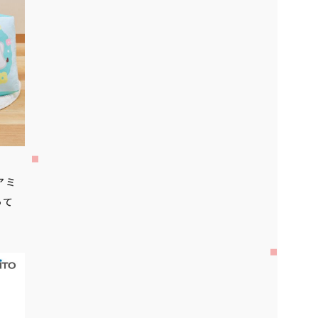
アミ
って