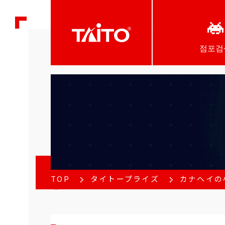
점포검
TOP
タイトープライズ
カナヘイの