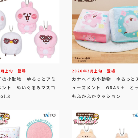
7
月
上旬
登場
2026年
3
月
上旬
登場
イの小動物 ゆるっとアミ
カナヘイの小動物 ゆるっと
メント ぬいぐるみマスコ
ューズメント GRAN＋ と
l.3
もふかふかクッション