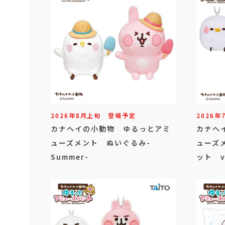
2026年
8
月
上旬
登場予定
2026年
カナヘイの小動物 ゆるっとアミ
カナヘ
ューズメント ぬいぐるみ-
ューズ
Summer-
ット vo