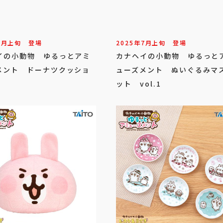
8
月
上旬
登場
2025年
7
月
上旬
登場
イの小動物 ゆるっとアミ
カナヘイの小動物 ゆるっと
メント ドーナツクッショ
ューズメント ぬいぐるみマ
ット vol.1