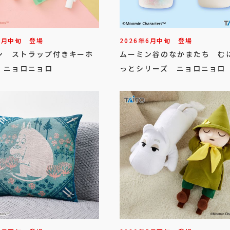
6
月
中旬
登場
2026年
6
月
中旬
登場
ン ストラップ付きキーホ
ムーミン谷のなかまたち む
 ニョロニョロ
っとシリーズ ニョロニョロ