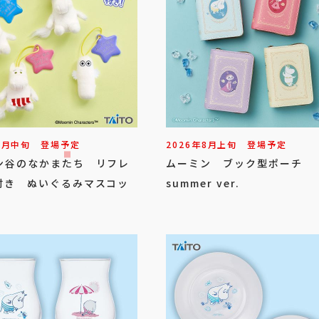
8
月
中旬
登場予定
2026年
8
月
上旬
登場予定
ン谷のなかまたち リフレ
ムーミン ブック型ポーチ
付き ぬいぐるみマスコッ
summer ver.