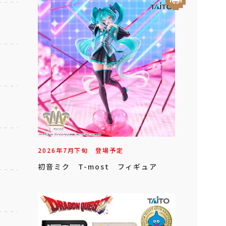
2026年
7
月
下旬
登場予定
初音ミク T-most フィギュア