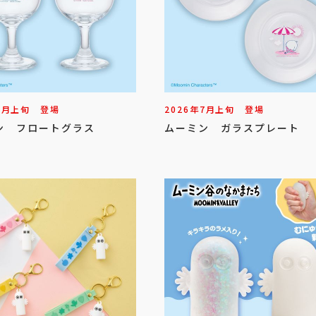
7
月
上旬
登場
2026年
7
月
上旬
登場
ン フロートグラス
ムーミン ガラスプレート