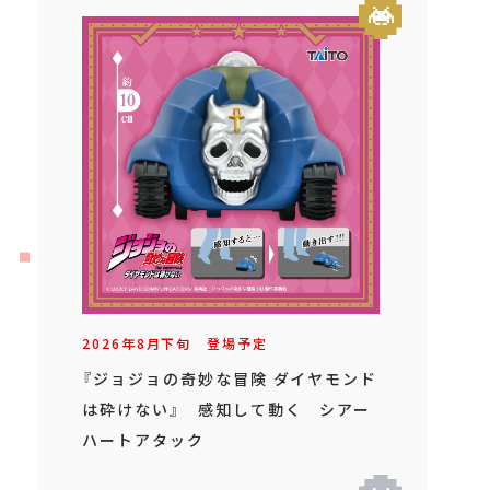
2026年
8
月
下旬
登場予定
『ジョジョの奇妙な冒険 ダイヤモンド
は砕けない』 感知して動く シアー
ハートアタック