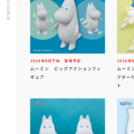
© TAITO CORPORATION
2026年
8
月
下旬
登場予定
2026年
ムーミン ビッグアクションフィ
ムーミ
ギュア
クター
ト