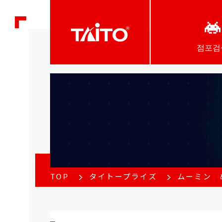
점포검
TOP
タイトープライズ
ムーミン 