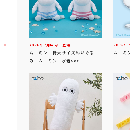
2026年
7
月
中旬
登場
2026年
ムーミン 特大サイズぬいぐる
ムーミ
み ムーミン 水着ver.