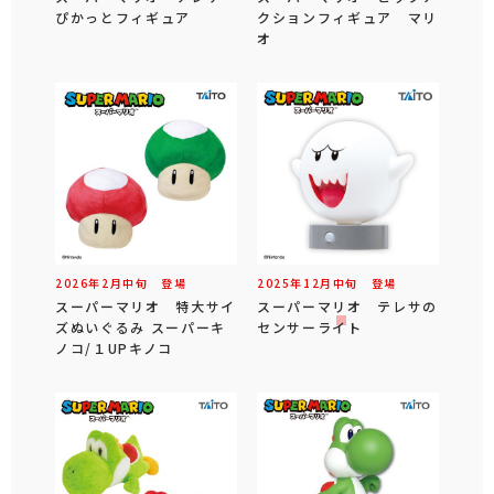
ぴかっとフィギュア
クションフィギュア マリ
オ
2026年
2
月
中旬
登場
2025年
12
月
中旬
登場
スーパーマリオ 特大サイ
スーパーマリオ テレサの
ズぬいぐるみ スーパーキ
センサーライト
ノコ/１UPキノコ