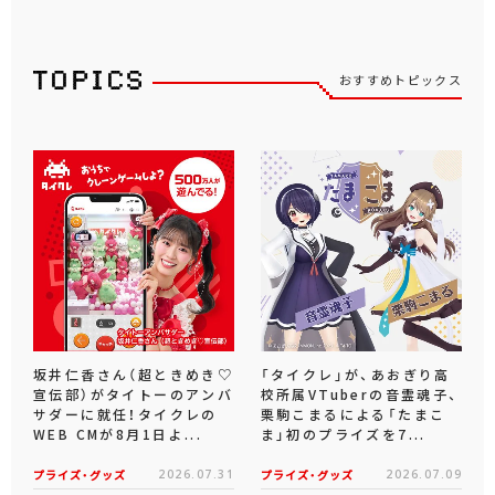
おすすめトピックス
坂井仁香さん（超ときめき♡
「タイクレ」が、あおぎり高
宣伝部）がタイトーのアンバ
校所属VTuberの音霊魂子、
サダーに就任！タイクレの
栗駒こまるによる「たまこ
WEB CMが8月1日よ...
ま」初のプライズを7...
プライズ・グッズ
2026.07.31
プライズ・グッズ
2026.07.09