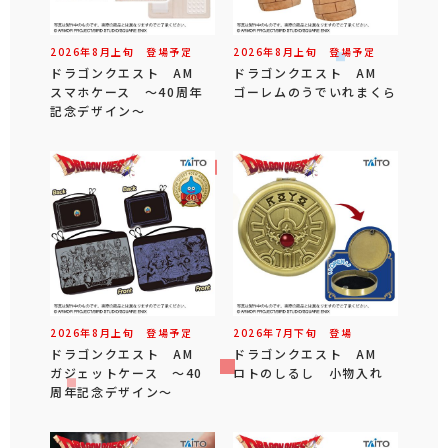
2026年
8
月
上旬
登場予定
2026年
8
月
上旬
登場予定
ドラゴンクエスト AM
ドラゴンクエスト AM
スマホケース ～40周年
ゴーレムのうでいれまくら
記念デザイン～
2026年
8
月
上旬
登場予定
2026年
7
月
下旬
登場
ドラゴンクエスト AM
ドラゴンクエスト AM
ガジェットケース ～40
ロトのしるし 小物入れ
周年記念デザイン～