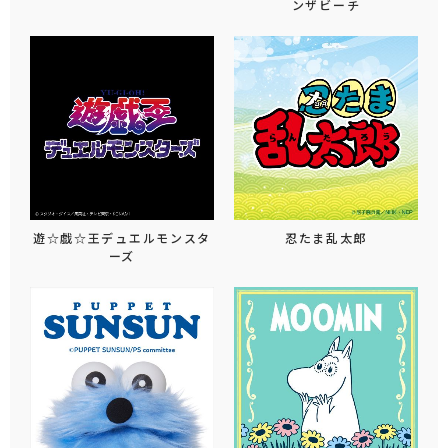
ンザビーチ
遊☆戯☆王デュエルモンスタ
忍たま乱太郎
ーズ