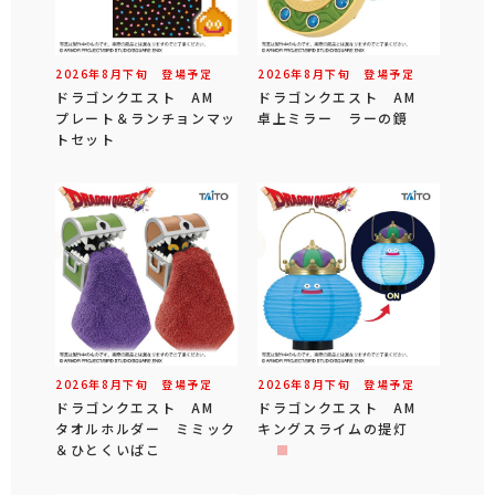
2026年
8
月
下旬
登場予定
2026年
8
月
下旬
登場予定
ドラゴンクエスト AM
ドラゴンクエスト AM
プレート＆ランチョンマッ
卓上ミラー ラーの鏡
トセット
2026年
8
月
下旬
登場予定
2026年
8
月
下旬
登場予定
ドラゴンクエスト AM
ドラゴンクエスト AM
タオルホルダー ミミック
キングスライムの提灯
＆ひとくいばこ