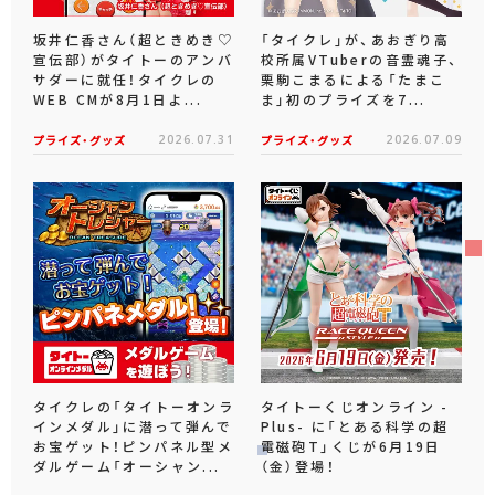
坂井仁香さん（超ときめき♡
「タイクレ」が、あおぎり高
宣伝部）がタイトーのアンバ
校所属VTuberの音霊魂子、
サダーに就任！タイクレの
栗駒こまるによる「たまこ
WEB CMが8月1日よ...
ま」初のプライズを7...
プライズ・グッズ
2026.07.31
プライズ・グッズ
2026.07.09
タイクレの「タイトーオンラ
タイトーくじオンライン -
インメダル」に潜って弾んで
Plus- に「とある科学の超
お宝ゲット！ピンパネル型メ
電磁砲T」くじが6月19日
ダルゲーム「オーシャン...
（金）登場！