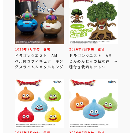
2026年
7
月
下旬
登場
2026年
7
月
下旬
登場
ドラゴンクエスト AM
ドラゴンクエスト AM
ベル付きフィギュア キン
じんめんじゅの植木鉢 ～
グスライム＆メタルキング
種付き栽培キット～
2026年
7
月
中旬
登場
2026年
7
月
上旬
登場