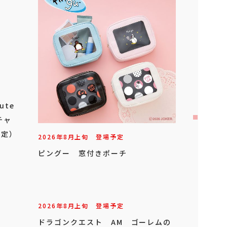
ute
チャ
限定）
2026年
8
月
上旬
登場予定
ピングー 窓付きポーチ
2026年
8
月
上旬
登場予定
ドラゴンクエスト AM ゴーレムの