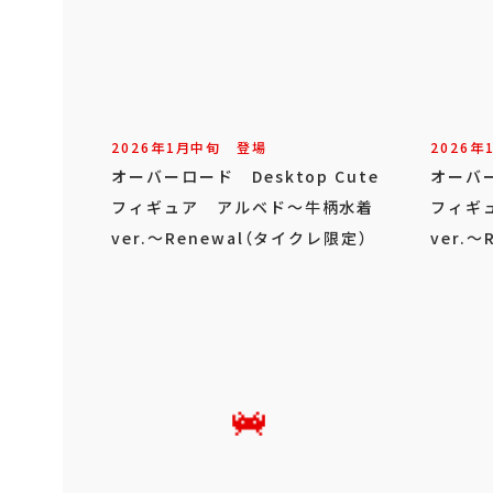
2026年
1
月
中旬
登場
2026年
オーバーロード Desktop Cute
オーバー
フィギュア アルベド～牛柄水着
フィギ
ver.～Renewal（タイクレ限定）
ver.～