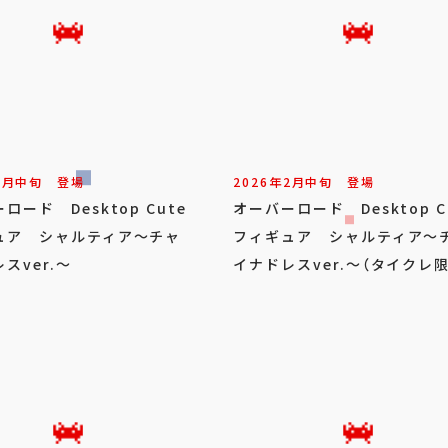
2
月
中旬
登場
2026年
2
月
中旬
登場
ロード Desktop Cute
オーバーロード Desktop C
ュア シャルティア～チャ
フィギュア シャルティア～
スver.～
イナドレスver.～（タイクレ