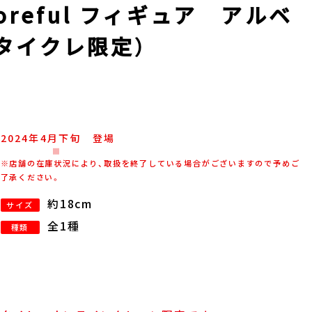
reful フィギュア アルベ
（タイクレ限定）
2024年
4
月
下旬
登場
※店舗の在庫状況により、取扱を終了している場合がございますので予めご
了承ください。
約18cm
サイズ
全1種
種類