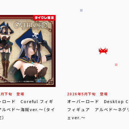
7
月
下旬
登場
2026年
5
月
下旬
登場
ロード Coreful フィギ
オーバーロード Desktop C
ルベド～海賊ver.～（タイ
フィギュア アルベド～ネグ
定）
ェver.～