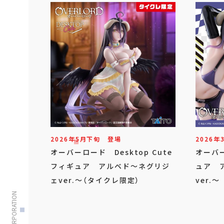
2026年
5
月
下旬
登場
2026年
オーバーロード Desktop Cute
オーバー
フィギュア アルベド～ネグリジ
ュア 
ェver.～（タイクレ限定）
ver.～