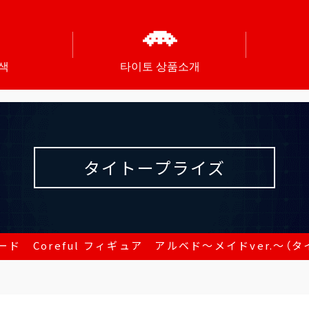
색
타이토 상품소개
タイトープライズ
ド Coreful フィギュア アルベド～メイドver.～（