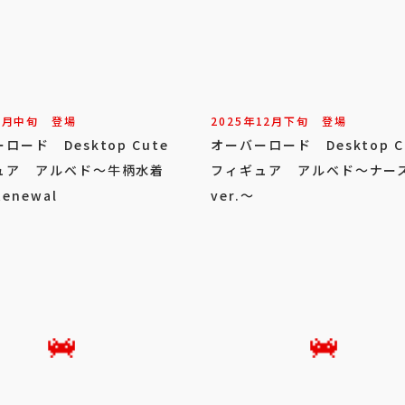
1
月
中旬
登場
2025年
12
月
下旬
登場
ロード Desktop Cute
オーバーロード Desktop C
ュア アルベド～牛柄水着
フィギュア アルベド～ナー
Renewal
ver.～