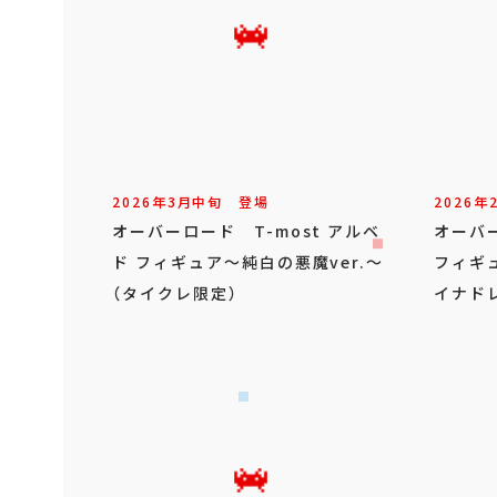
2026年
3
月
中旬
登場
2026年
オーバーロード T-most アルベ
オーバー
ド フィギュア～純白の悪魔ver.～
フィギ
（タイクレ限定）
イナドレ