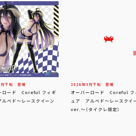
3
月
下旬
登場
2026年
3
月
下旬
登場
ロード Coreful フィギ
オーバーロード Coreful 
アルベド～レースクイーン
ュア アルベド～レースクイ
ver.～（タイクレ限定）