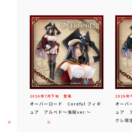
2026年
7
月
下旬
登場
2026年
オーバーロード Coreful フィギ
オーバー
ュア アルベド～海賊ver.～
ュア ア
クレ限