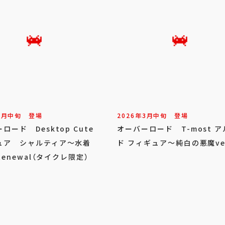
3
月
中旬
登場
2026年
3
月
中旬
登場
ロード Desktop Cute
オーバーロード T-most 
ュア シャルティア～水着
ド フィギュア～純白の悪魔ve
～Renewal（タイクレ限定）