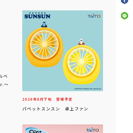
アルベ
r.～
2026年
8
月
下旬
登場予定
パペットスンスン 卓上ファン