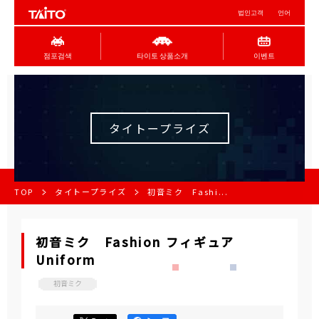
법인고객
언어
점포검색
타이토 상품소개
이벤트
タイトープライズ
TOP
タイトープライズ
初音ミク Fashi...
初音ミク Fashion フィギュア
Uniform
初音ミク