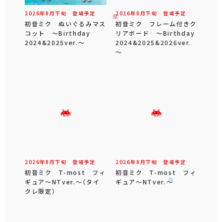
2026年
8
月
下旬
登場予定
2026年
8
月
下旬
登場予定
初音ミク ぬいぐるみマス
初音ミク フレーム付きク
コット ～Birthday
リアボード ～Birthday
2024&2025ver.～
2024&2025&2026ver.
～
2026年
8
月
下旬
登場予定
2026年
8
月
下旬
登場予定
初音ミク T-most フィ
初音ミク T-most フィ
ギュア～NTver.～（タイ
ギュア～NTver.～
クレ限定）