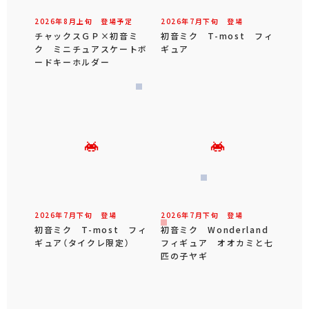
2026年
8
月
上旬
登場予定
2026年
7
月
下旬
登場
チャックスＧＰ×初音ミ
初音ミク T-most フィ
ク ミニチュアスケートボ
ギュア
ードキーホルダー
2026年
7
月
下旬
登場
2026年
7
月
下旬
登場
初音ミク T-most フィ
初音ミク Wonderland
ギュア（タイクレ限定）
フィギュア オオカミと七
匹の子ヤギ