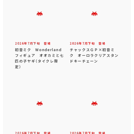
2026年
7
月
下旬
登場
2026年
7
月
下旬
登場
初音ミク Wonderland
チャックスＧＰ×初音ミ
フィギュア オオカミと七
ク オーロラクリアスタン
匹の子ヤギ（タイクレ限
ドキーチェーン
定）
2026年
7
月
下旬
登場
2026年
7
月
下旬
登場