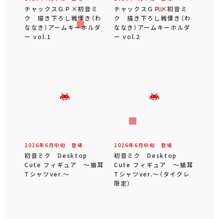
チャックスＧＰ×初音ミ
チャックスＧＰ×初音ミ
ク 描き下ろし戦慄き（わ
ク 描き下ろし戦慄き（わ
ななき）アームキーホルダ
ななき）アームキーホルダ
ー vol.1
ー vol.2
2026年
6
月
中旬
登場
2026年
6
月
中旬
登場
初音ミク Desktop
初音ミク Desktop
Cute フィギュア ～猫耳
Cute フィギュア ～猫耳
Tシャツver.～
Tシャツver.～（タイクレ
限定）