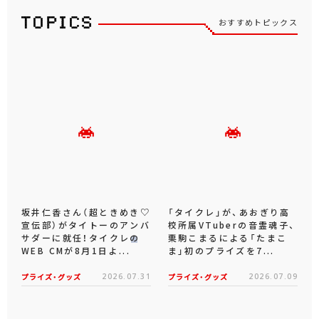
おすすめトピックス
坂井仁香さん（超ときめき♡
「タイクレ」が、あおぎり高
宣伝部）がタイトーのアンバ
校所属VTuberの音霊魂子、
サダーに就任！タイクレの
栗駒こまるによる「たまこ
WEB CMが8月1日よ...
ま」初のプライズを7...
プライズ・グッズ
2026.07.31
プライズ・グッズ
2026.07.09