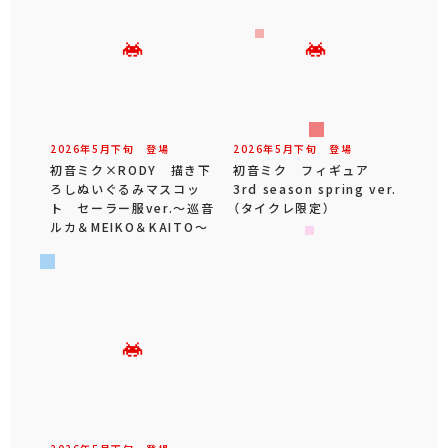
2026年
5
月
下旬
登場
2026年
5
月
下旬
登場
初音ミク×RODY 描き下
初音ミク フィギュア
ろしぬいぐるみマスコッ
3rd season spring ver.
ト セーラー服ver.～巡音
（タイクレ限定）
ルカ＆MEIKO＆KAITO～