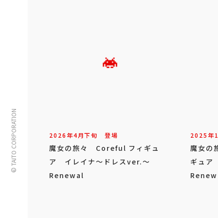
© TAITO CORPORATION
2026年
4
月
下旬
登場
2025年
魔女の旅々 Coreful フィギュ
魔女の旅
ア イレイナ～ドレスver.～
ギュア 
Renewal
Renew