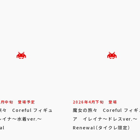
8
月
中旬
登場予定
2026年
4
月
下旬
登場
々 Coreful フィギュ
魔女の旅々 Coreful フィギ
イナ～水着ver.～
ア イレイナ～ドレスver.～
al
Renewal（タイクレ限定）