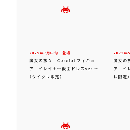
2025年
7
月
中旬
登場
2025年
魔女の旅々 Coreful フィギュ
魔女の旅
ア イレイナ～仮面ドレスver.～
ア イレ
（タイクレ限定）
レ限定）