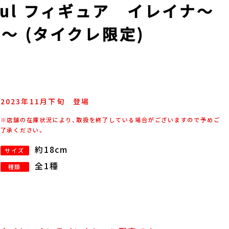
ful フィギュア イレイナ～
.～ (タイクレ限定)
2023年
11
月
下旬
登場
※店舗の在庫状況により、取扱を終了している場合がございますので予めご
了承ください。
約18cm
サイズ
全1種
種類