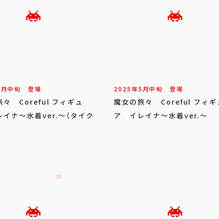
5
月
中旬
登場
2025年
5
月
中旬
登場
々 Coreful フィギュ
魔女の旅々 Coreful フィギ
イナ～水着ver.～（タイク
ア イレイナ～水着ver.～