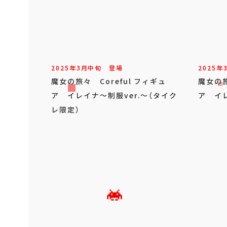
2025年
3
月
中旬
登場
2025年
魔女の旅々 Coreful フィギュ
魔女の旅
ア イレイナ～制服ver.～（タイク
ア イレ
レ限定）