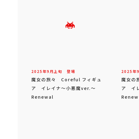
2025年
9
月
上旬
登場
2025年
魔女の旅々 Coreful フィギュ
魔女の旅
ア イレイナ～小悪魔ver.～
ア イレ
Renewal
Rene