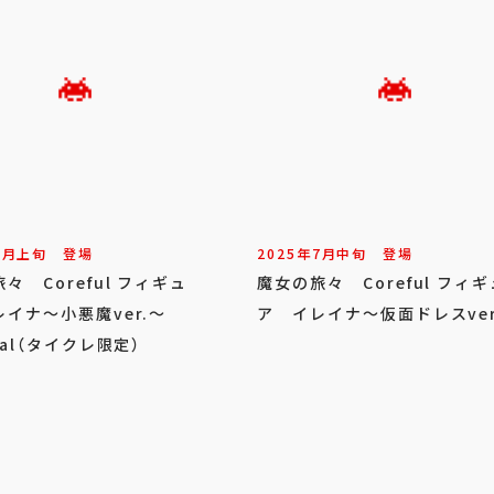
9
月
上旬
登場
2025年
7
月
中旬
登場
々 Coreful フィギュ
魔女の旅々 Coreful フィギ
イナ～小悪魔ver.～
ア イレイナ～仮面ドレスver
wal（タイクレ限定）