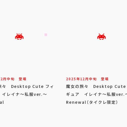
12
月
中旬
登場
2025年
12
月
中旬
登場
々 Desktop Cute フィ
魔女の旅々 Desktop Cute
イレイナ～私服ver.～
ギュア イレイナ～私服ver.
al
Renewal（タイクレ限定）