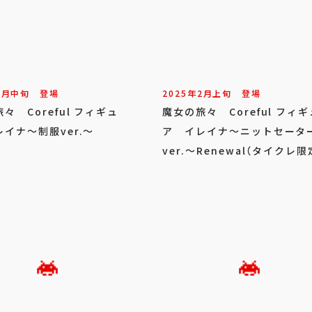
3
月
中旬
登場
2025年
2
月
上旬
登場
々 Coreful フィギュ
魔女の旅々 Coreful フィギ
イナ～制服ver.～
ア イレイナ～ニットセータ
ver.～Renewal（タイクレ限