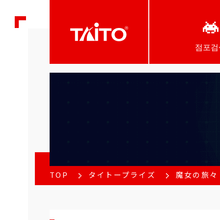
점포검
TOP
タイトープライズ
魔女の旅々 