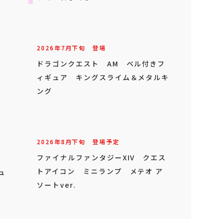
2026年
7
月
下旬
登場
ドラゴンクエスト AM ベル付きフ
ィギュア キングスライム＆メタルキ
ング
2026年
8
月
下旬
登場予定
ファイナルファンタジーXIV クエス
トアイコン ミニランプ メテオ ア
ュ
ソートver.