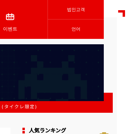
법인고객
이벤트
언어
 (タイクレ限定)
人気ランキング