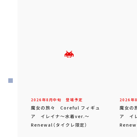
2026年
8
月
中旬
登場予定
2026年
魔女の旅々 Coreful フィギュ
魔女の旅
ア イレイナ～水着ver.～
ア イレ
Renewal（タイクレ限定）
Renew