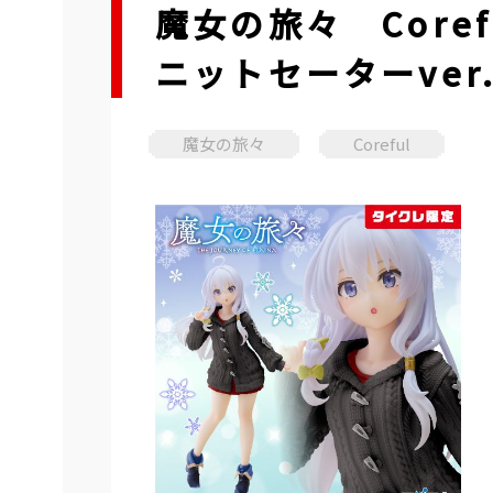
魔女の旅々 Core
ニットセーターver
魔女の旅々
Coreful