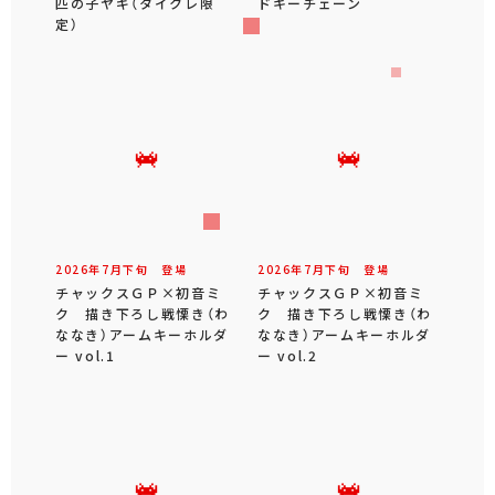
匹の子ヤギ（タイクレ限
ドキーチェーン
定）
2026年
7
月
下旬
登場
2026年
7
月
下旬
登場
チャックスＧＰ×初音ミ
チャックスＧＰ×初音ミ
ク 描き下ろし戦慄き（わ
ク 描き下ろし戦慄き（わ
ななき）アームキーホルダ
ななき）アームキーホルダ
ー vol.1
ー vol.2