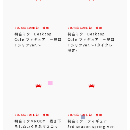
2026年
6
月
中旬
登場
2026年
6
月
中旬
登場
初音ミク Desktop
初音ミク Desktop
Cute フィギュア ～猫耳
Cute フィギュア ～猫耳
Tシャツver.～
Tシャツver.～（タイクレ
限定）
2026年
5
月
下旬
登場
2026年
5
月
下旬
登場
初音ミク×RODY 描き下
初音ミク フィギュア
ろしぬいぐるみマスコッ
3rd season spring ver.