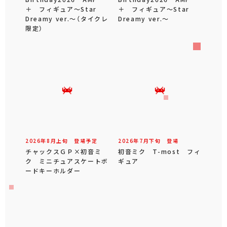
＋ フィギュア～Star
＋ フィギュア～Star
Dreamy ver.～（タイクレ
Dreamy ver.～
限定）
2026年
8
月
上旬
登場予定
2026年
7
月
下旬
登場
チャックスＧＰ×初音ミ
初音ミク T-most フィ
ク ミニチュアスケートボ
ギュア
ードキーホルダー