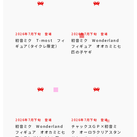
2026年
7
月
下旬
登場
2026年
7
月
下旬
登場
初音ミク T-most フィ
初音ミク Wonderland
ギュア（タイクレ限定）
フィギュア オオカミと七
匹の子ヤギ
2026年
7
月
下旬
登場
2026年
7
月
下旬
登場
初音ミク Wonderland
チャックスＧＰ×初音ミ
フィギュア オオカミと七
ク オーロラクリアスタン