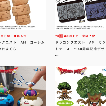
8
月
上旬
登場予定
2026年
8
月
上旬
登場予定
ンクエスト AM ゴーレム
ドラゴンクエスト AM ガ
いれまくら
トケース ～40周年記念デザ
～