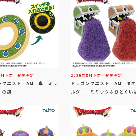
8
月
下旬
登場予定
2026年
8
月
下旬
登場予定
ンクエスト AM 卓上ミラ
ドラゴンクエスト AM タ
ーの鏡
ルダー ミミック＆ひとくい