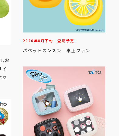
2026年
8
月
下旬
登場予定
パペットスンスン 卓上ファン
こしお
ライ
ホマ