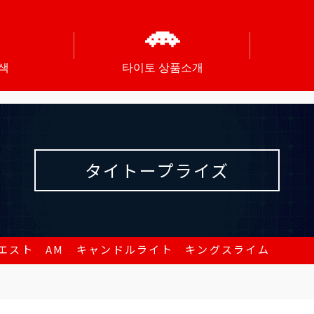
색
타이토 상품소개
タイトープライズ
エスト AM キャンドルライト キングスライム