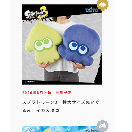
2026年
8
月
上旬
登場予定
スプラトゥーン3 特大サイズぬいぐ
るみ イカ＆タコ