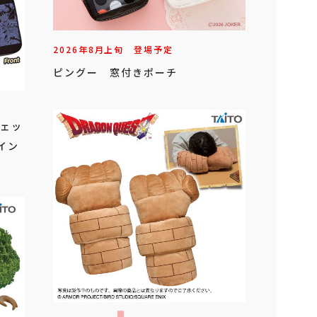
2026年
8
月
上旬
登場予定
ピングー 窓付きポーチ
ジェッ
イン