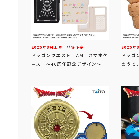
2026年
8
月
上旬
登場予定
2026年
ドラゴンクエスト AM スマホケ
ドラゴ
ース ～40周年記念デザイン～
のうで