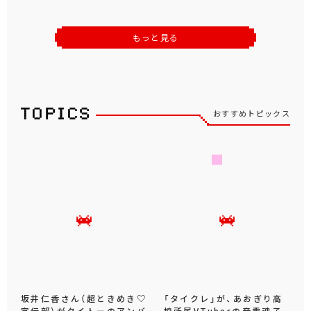
もっと見る
おすすめトピックス
坂井仁香さん（超ときめき♡
「タイクレ」が、あおぎり高
宣伝部）がタイトーのアンバ
校所属VTuberの音霊魂子、