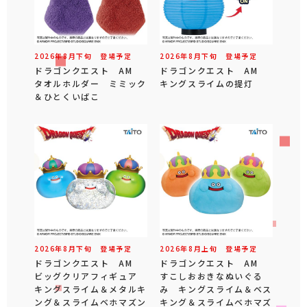
2026年
8
月
下旬
登場予定
2026年
8
月
下旬
登場予定
ドラゴンクエスト AM
ドラゴンクエスト AM
タオルホルダー ミミック
キングスライムの提灯
＆ひとくいばこ
2026年
8
月
下旬
登場予定
2026年
8
月
上旬
登場予定
ドラゴンクエスト AM
ドラゴンクエスト AM
ビッグクリアフィギュア
すこしおおきなぬいぐる
キングスライム＆メタルキ
み キングスライム＆ベス
ング＆スライムベホマズン
キング＆スライムベホマズ