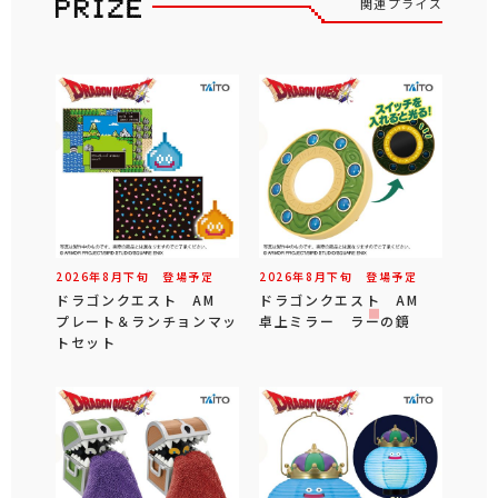
関連プライズ
2026年
8
月
下旬
登場予定
2026年
8
月
下旬
登場予定
ドラゴンクエスト AM
ドラゴンクエスト AM
プレート＆ランチョンマッ
卓上ミラー ラーの鏡
トセット