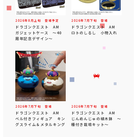
2026年
8
月
上旬
登場予定
2026年
7
月
下旬
登場
ドラゴンクエスト AM
ドラゴンクエスト AM
ガジェットケース ～40
ロトのしるし 小物入れ
周年記念デザイン～
2026年
7
月
下旬
登場
2026年
7
月
下旬
登場
ドラゴンクエスト AM
ドラゴンクエスト AM
ベル付きフィギュア キン
じんめんじゅの植木鉢 ～
グスライム＆メタルキング
種付き栽培キット～