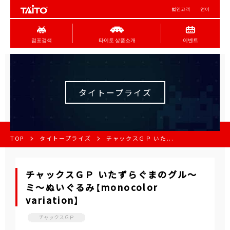
법인고객
언어
점포검색
타이토 상품소개
이벤트
タイトープライズ
TOP
タイトープライズ
チャックスＧＰ いた...
チャックスＧＰ いたずらぐまのグル～
ミ～ぬいぐるみ【monocolor
variation】
チャックスＧＰ