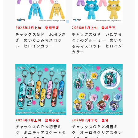
2026年
8
月
上旬
登場予定
2026年
8
月
上旬
登場予定
チャックスＧＰ 汎用うさ
チャックスＧＰ いたずら
ぎ ぬいぐるみマスコッ
ぐまのグルーミー ぬいぐ
ト ヒロインカラー
るみマスコット ヒロイン
カラー
2026年
8
月
上旬
登場予定
2026年
7
月
下旬
登場
チャックスＧＰ×初音ミ
チャックスＧＰ×初音ミ
ク ミニチュアスケートボ
ク オーロラクリアスタン