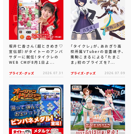
坂井仁香さん（超ときめき♡
「タイクレ」が、あおぎり高
宣伝部）がタイトーのアンバ
校所属VTuberの音霊魂子、
サダーに就任！タイクレの
栗駒こまるによる「たまこ
WEB CMが8月1日よ...
ま」初のプライズを7...
プライズ・グッズ
2026.07.31
プライズ・グッズ
2026.07.09