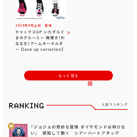
2024年
9
月
上旬
登場
チャックスGP いたずらぐ
まのグル～ミ～ 戦慄き（わ
ななき）アームキーホルダ
ー 【lace up variation】
もっと見る
人気ランキング
『ジョジョの奇妙な冒険 ダイヤモンドは砕けな
い』 感知して動く シアーハートアタック