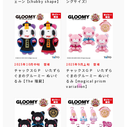
ェーン 【chubby shape】
ングサイズ）
2025年
10
月
中旬
登場
2025年
9
月
上旬
登場
チャックスＧＰ いたずら
チャックスＧＰ いたずら
ぐまのグルーミー ぬいぐ
ぐまのグルーミー ぬいぐ
るみ 【The 殭屍】
るみ 【magical prism
variation】