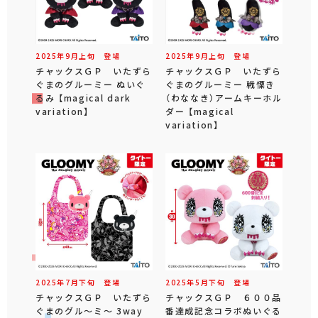
2025年
9
月
上旬
登場
2025年
9
月
上旬
登場
チャックスＧＰ いたずら
チャックスＧＰ いたずら
ぐまのグルーミー ぬいぐ
ぐまのグルーミー 戦慄き
るみ 【magical dark
（わななき）アームキーホル
variation】
ダー 【magical
variation】
2025年
7
月
下旬
登場
2025年
5
月
下旬
登場
チャックスＧＰ いたずら
チャックスＧＰ ６００品
ぐまのグル～ミ～ 3way
番達成記念コラボぬいぐる