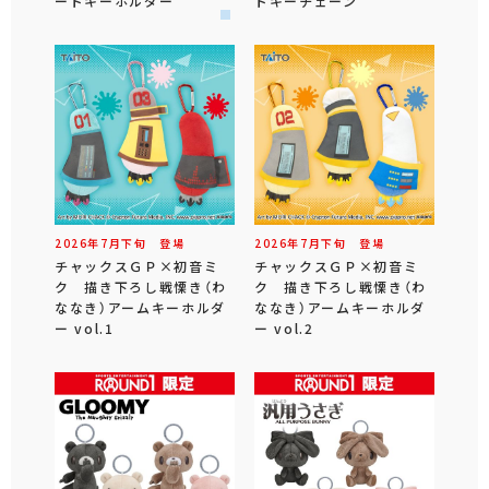
ードキーホルダー
ドキーチェーン
2026年
7
月
下旬
登場
2026年
7
月
下旬
登場
チャックスＧＰ×初音ミ
チャックスＧＰ×初音ミ
ク 描き下ろし戦慄き（わ
ク 描き下ろし戦慄き（わ
ななき）アームキーホルダ
ななき）アームキーホルダ
ー vol.1
ー vol.2