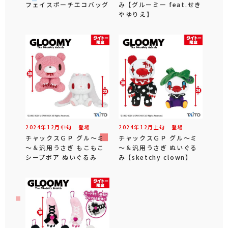
フェイスポーチエコバッグ
み 【グルーミー feat.せき
やゆりえ】
2024年
12
月
中旬
登場
2024年
12
月
上旬
登場
チャックスＧＰ グル～ミ
チャックスＧＰ グル～ミ
～＆汎用うさぎ もこもこ
～＆汎用うさぎ ぬいぐる
シープボア ぬいぐるみ
み 【sketchy clown】