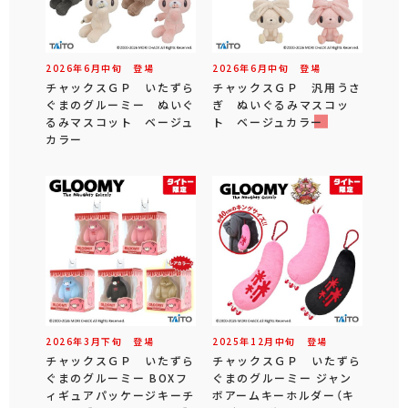
2026年
6
月
中旬
登場
2026年
6
月
中旬
登場
チャックスＧＰ いたずら
チャックスＧＰ 汎用うさ
ぐまのグルーミー ぬいぐ
ぎ ぬいぐるみマスコッ
るみマスコット ベージュ
ト ベージュカラー
カラー
2026年
3
月
下旬
登場
2025年
12
月
中旬
登場
チャックスＧＰ いたずら
チャックスＧＰ いたずら
ぐまのグルーミー BOXフ
ぐまのグルーミー ジャン
ィギュアパッケージキーチ
ボアームキーホルダー（キ