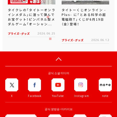
タイクレの「タイトーオンラ
タイトーくじオンライン -
インメダル」に潜って弾んで
Plus- に「とある科学の超
お宝ゲット！ピンパネル型メ
電磁砲T」くじが6月19日
ダルゲーム「オーシャン...
（金）登場！
プライズ・グッズ
2026.06.25
プライズ・グッズ
2026.06.12
공식 소셜 미디어
X
Facebook
YouTube
Instagram
note
공식 생방송・아카이브