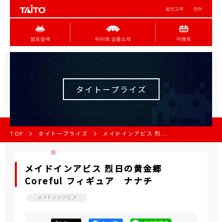
법인고객
언어
점포검색
타이토 상품소개
이벤트
タイトープライズ
TOP
タイトープライズ
メイドインアビス 烈...
メイドインアビス 烈日の黄金郷
Coreful フィギュア ナナチ
メイドインアビス