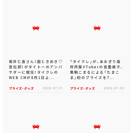
坂井仁香さん（超ときめき♡
「タイクレ」が、あおぎり高
宣伝部）がタイトーのアンバ
校所属VTuberの音霊魂子、
サダーに就任！タイクレの
栗駒こまるによる「たまこ
WEB CMが8月1日よ...
ま」初のプライズを7...
プライズ・グッズ
2026.07.31
プライズ・グッズ
2026.07.09