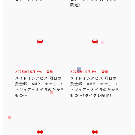
限定）
2025年
10
月
上旬
登場
2025年
10
月
上旬
登場
メイドインアビス 烈日の
メイドインアビス 烈日の
黄金郷 AMP+ ナナチ フ
黄金郷 AMP+ ナナチ フ
ィギュア～オイラのたから
ィギュア～オイラのたから
もの～
もの～（タイクレ限定）