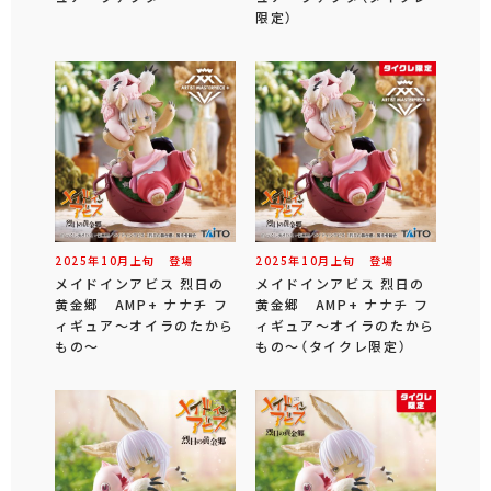
限定）
2025年
10
月
上旬
登場
2025年
10
月
上旬
登場
メイドインアビス 烈日の
メイドインアビス 烈日の
黄金郷 AMP+ ナナチ フ
黄金郷 AMP+ ナナチ フ
ィギュア～オイラのたから
ィギュア～オイラのたから
もの～
もの～（タイクレ限定）