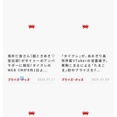
坂井仁香さん（超ときめき♡
「タイクレ」が、あおぎり高
宣伝部）がタイトーのアンバ
校所属VTuberの音霊魂子、
サダーに就任！タイクレの
栗駒こまるによる「たまこ
WEB CMが8月1日よ...
ま」初のプライズを7...
プライズ・グッズ
2026.07.31
プライズ・グッズ
2026.07.09