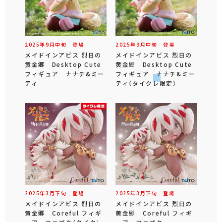
2025年
9
月
中旬
登場
2025年
9
月
中旬
登場
メイドインアビス 烈日の
メイドインアビス 烈日の
黄金郷 Desktop Cute
黄金郷 Desktop Cute
フィギュア ナナチ&ミー
フィギュア ナナチ&ミー
ティ
ティ（タイクレ限定）
2025年
3
月
下旬
登場
2025年
3
月
下旬
登場
メイドインアビス 烈日の
メイドインアビス 烈日の
黄金郷 Coreful フィギ
黄金郷 Coreful フィギ