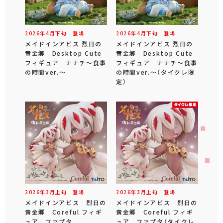
2026年
4
月
下旬
登場
2026年
4
月
下旬
登場
メイドインアビス 烈日の
メイドインアビス 烈日の
黄金郷 Desktop Cute
黄金郷 Desktop Cute
フィギュア ナナチ～食事
フィギュア ナナチ～食事
の時間ver.～
の時間ver.～（タイクレ限
定）
2026年
3
月
上旬
登場
2026年
3
月
上旬
登場
メイドインアビス 烈日の
メイドインアビス 烈日の
黄金郷 Coreful フィギ
黄金郷 Coreful フィギ
ュア ファプタ
ュア ファプタ（タイクレ