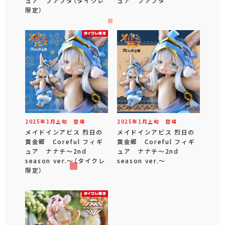
ュア ファプタ（タイクレ
ュア ファプタ
限定）
2025年
1
月
上旬
登場
2025年
1
月
上旬
登場
メイドインアビス 烈日の
メイドインアビス 烈日の
黄金郷 Coreful フィギ
黄金郷 Coreful フィギ
ュア ナナチ～2nd
ュア ナナチ～2nd
season ver.～（タイクレ
season ver.～
限定）