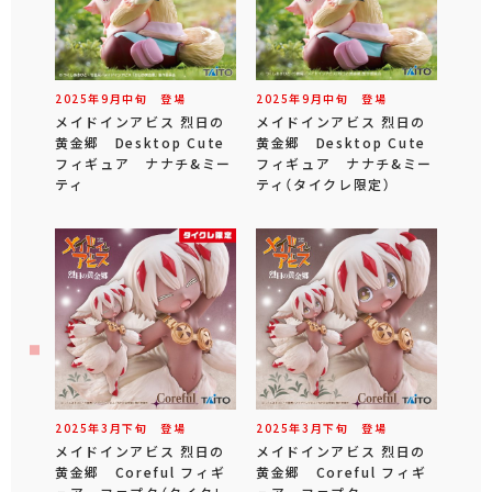
2025年
9
月
中旬
登場
2025年
9
月
中旬
登場
メイドインアビス 烈日の
メイドインアビス 烈日の
黄金郷 Desktop Cute
黄金郷 Desktop Cute
フィギュア ナナチ&ミー
フィギュア ナナチ&ミー
ティ
ティ（タイクレ限定）
2025年
3
月
下旬
登場
2025年
3
月
下旬
登場
メイドインアビス 烈日の
メイドインアビス 烈日の
黄金郷 Coreful フィギ
黄金郷 Coreful フィギ