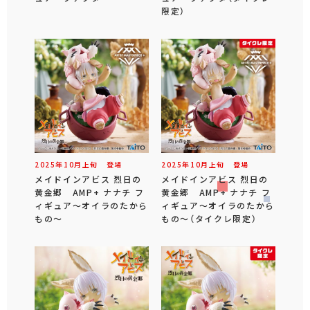
限定）
2025年
10
月
上旬
登場
2025年
10
月
上旬
登場
メイドインアビス 烈日の
メイドインアビス 烈日の
黄金郷 AMP+ ナナチ フ
黄金郷 AMP+ ナナチ フ
ィギュア～オイラのたから
ィギュア～オイラのたから
もの～
もの～（タイクレ限定）