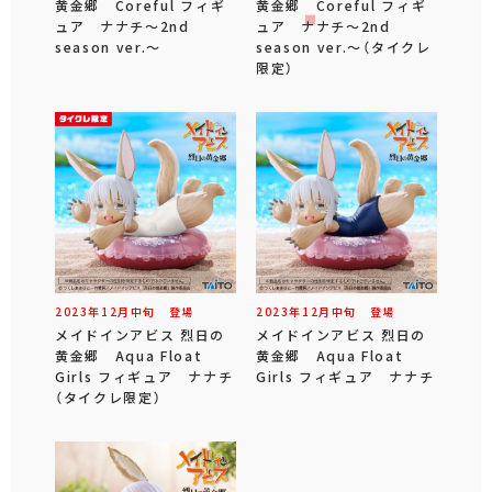
黄金郷 Coreful フィギ
黄金郷 Coreful フィギ
ュア ナナチ～2nd
ュア ナナチ～2nd
season ver.～
season ver.～（タイクレ
限定）
2023年
12
月
中旬
登場
2023年
12
月
中旬
登場
メイドインアビス 烈日の
メイドインアビス 烈日の
黄金郷 Aqua Float
黄金郷 Aqua Float
Girls フィギュア ナナチ
Girls フィギュア ナナチ
（タイクレ限定）