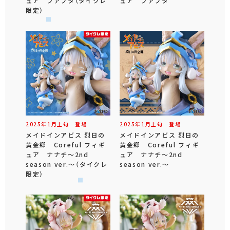
ュア ファプタ（タイクレ
ュア ファプタ
限定）
2025年
1
月
上旬
登場
2025年
1
月
上旬
登場
メイドインアビス 烈日の
メイドインアビス 烈日の
黄金郷 Coreful フィギ
黄金郷 Coreful フィギ
ュア ナナチ～2nd
ュア ナナチ～2nd
season ver.～（タイクレ
season ver.～
限定）