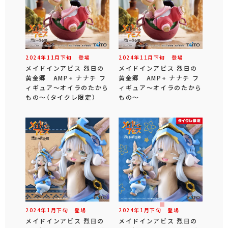
2024年
11
月
下旬
登場
2024年
11
月
下旬
登場
メイドインアビス 烈日の
メイドインアビス 烈日の
黄金郷 AMP+ ナナチ フ
黄金郷 AMP+ ナナチ フ
ィギュア～オイラのたから
ィギュア～オイラのたから
もの～（タイクレ限定）
もの～
2024年
1
月
下旬
登場
2024年
1
月
下旬
登場
メイドインアビス 烈日の
メイドインアビス 烈日の