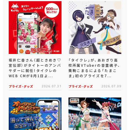
坂井仁香さん（超ときめき♡
「タイクレ」が、あおぎり高
宣伝部）がタイトーのアンバ
校所属VTuberの音霊魂子、
サダーに就任！タイクレの
栗駒こまるによる「たまこ
WEB CMが8月1日よ...
ま」初のプライズを7...
プライズ・グッズ
2026.07.31
プライズ・グッズ
2026.07.09