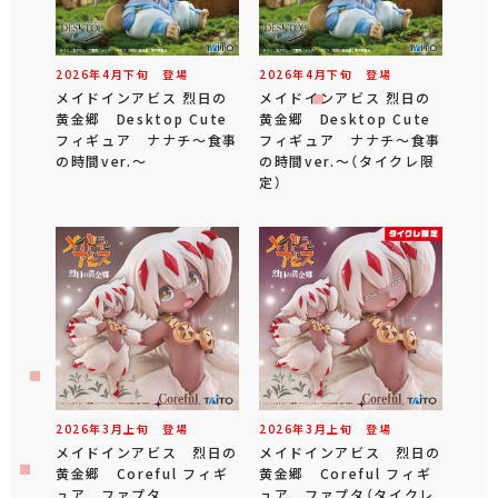
2026年
4
月
下旬
登場
2026年
4
月
下旬
登場
メイドインアビス 烈日の
メイドインアビス 烈日の
黄金郷 Desktop Cute
黄金郷 Desktop Cute
フィギュア ナナチ～食事
フィギュア ナナチ～食事
の時間ver.～
の時間ver.～（タイクレ限
定）
2026年
3
月
上旬
登場
2026年
3
月
上旬
登場
メイドインアビス 烈日の
メイドインアビス 烈日の
黄金郷 Coreful フィギ
黄金郷 Coreful フィギ
ュア ファプタ
ュア ファプタ（タイクレ